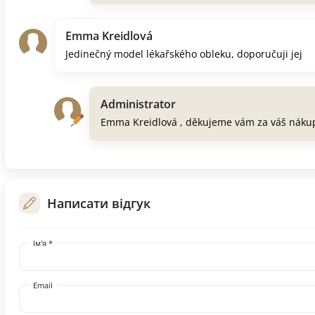
Emma Kreidlová
Jedinečný model lékařského obleku, doporučuji jej
Administrator
Emma Kreidlová , děkujeme vám za váš náku
Написати відгук
Ім'я *
Email