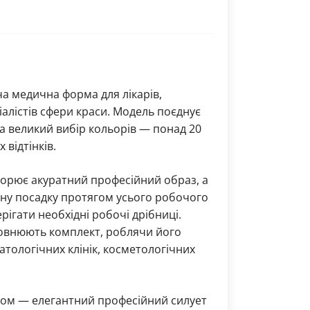
а медична форма для лікарів,
іалістів сфери краси. Модель поєднує
а великий вибір кольорів — понад 20
 відтінків.
творює акуратний професійний образ, а
тну посадку протягом усього робочого
рігати необхідні робочі дрібниці.
овнюють комплект, роблячи його
тологічних клінік, косметологічних
ізом — елегантний професійний силует