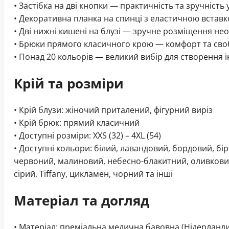
• Застібка на дві кнопки — практичність та зручність
• Декоративна планка на спинці з еластичною встав
• Дві нижні кишені на блузі — зручне розміщення нео
• Брюки прямого класичного крою — комфорт та сво
• Понад 20 кольорів — великий вибір для створення 
Крій та розміри
• Крій блузи: жіночий приталений, фігурний виріз
• Крій брюк: прямий класичний
• Доступні розміри: XXS (32) – 4XL (54)
• Доступні кольори: білий, лавандовий, бордовий, бі
червоний, малиновий, небесно-блакитний, оливковий,
сірий, Tiffany, цикламен, чорний та інші
Матеріал та догляд
• Матеріал: преміальна медична бавовна (Нідерланди