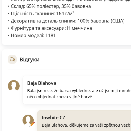
• Склад: 65% поліестер, 35% бавовна
• Щільність тканини: 164 г/м²
• Декоративна деталь спинки: 100% бавовна (США)
• Фурнітура та аксесуари: Німеччина
• Номер моделі: 1181
Відгуки
Baja Blahova
Bála jsem se, že barva vybledne, ale už jsem ji mnoh
něco objednat znovu v jiné barvě.
Inwhite CZ
Baja Blahova, děkujeme za vaši zpětnou vazb