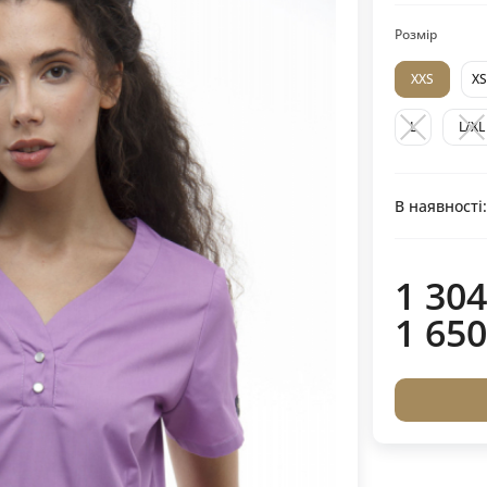
Розмір
XXS
XS
L
L/XL
В наявності
1 304
1 650