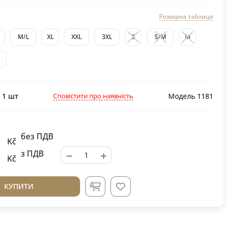
Розмірна таблиця
M/L
XL
XXL
3XL
S
S/M
M
Сповістити про наявність
:
1
шт
Модель 1181
без ПДВ
Kč
−
+
з ПДВ
Kč
КУПИТИ