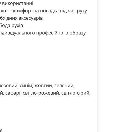
 у використанні
кою — комфортна посадка під час руху
бхідних аксесуарів
бода рухів
індивідуального професійного образу
рюзовий, синій, жовтий, зелений,
 сафарі, світло-рожевий, світло-сірий,
)