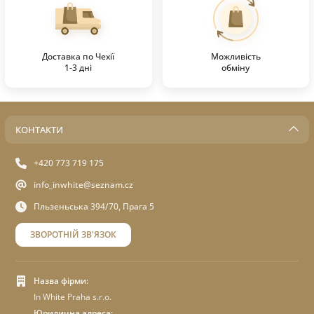
Доставка по Чехії
Можливість
1-3 дні
обміну
КОНТАКТИ
+420 773 719 175
info_inwhite@seznam.cz
Пльзеньська 394/70, Прага 5
ЗВОРОТНІЙ ЗВ'ЯЗОК
Назва фірми:
In White Praha s.r.o.
Юридична адреса: