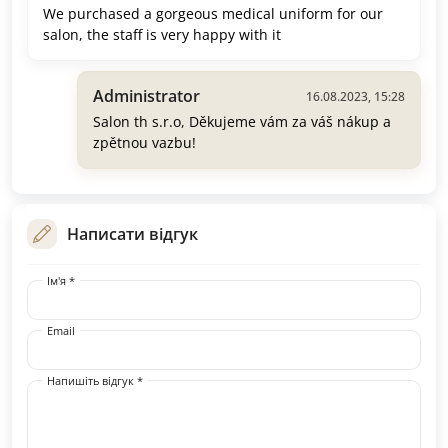
We purchased a gorgeous medical uniform for our
salon, the staff is very happy with it
Administrator
16.08.2023, 15:28
Salon th s.r.o, Děkujeme vám za váš nákup a
zpětnou vazbu!
Написати відгук
Ім'я *
Email
Напишіть відгук *