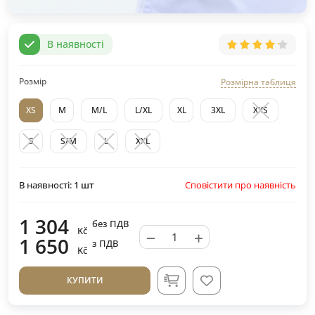
В наявності
Розмір
Розмірна таблиця
XS
M
M/L
L/XL
XL
3XL
XXS
S
S/M
L
XXL
Сповістити про наявність
В наявності:
1
шт
1 304
без ПДВ
Kč
−
+
1 650
з ПДВ
Kč
КУПИТИ