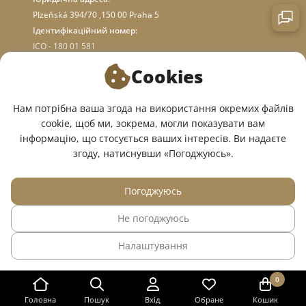
Plzeňská 394/70 ,150 00 Praha 5
Ідентифікаційний номер:
ICO - 180 01 581
DIC: CZ18001581
Cookies
ПРО МАГАЗИН
Нам потрібна ваша згода на використання окремих файлів
cookie, щоб ми, зокрема, могли показувати вам
інформацію, що стосується ваших інтересів. Ви надаєте
МИ У СОЦМЕРЕЖАХ:
згоду, натиснувши «Погоджуюсь».
Погоджуюсь
Не погоджуюсь
© 2015 — 2026, Інтернет-магазин медичного одягу InWhite.
Налаштування
Сайт створено в
Sago Group
.
0
Головна
Пошук
Вхід
Обране
Кошик