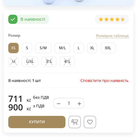
В наявності
Розмір
Розмірна таблиця
XS
S
S/M
M/L
L
XL
XXL
M
L/XL
3XL
4XL
Сповістити про наявність
В наявності:
1
шт
711
без ПДВ
Kč
−
+
900
з ПДВ
Kč
КУПИТИ