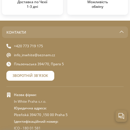
Доставка по Чехії
Можливість
1-3 дні
обміну
КОНТАКТИ
+420 773 719 175
info_inwhite@seznam.cz
Пльзеньська 394/70, Прага 5
ЗВОРОТНІЙ ЗВ'ЯЗОК
Назва фірми:
In White Praha s.r.o.
Юридична адреса:
Plzeňská 394/70 ,150 00 Praha 5
Ідентифікаційний номер:
ICO - 180 01 581