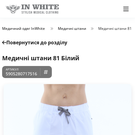
Медичний одяг InWhite
Медичні штани
Медичні штани 81 Б
Повернутися до розділу
Медичні штани 81 Білий
5905280717516