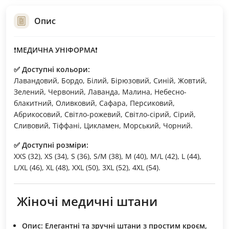
Опис
❗️
МЕДИЧНА УНІФОРМА
❗️
✅ Доступні кольори:
Лавандовий, Бордо, Білий, Бірюзовий, Синій, Жовтий,
Зелений, Червоний, Лаванда, Малина, Небесно-
блакитний, Оливковий, Сафара, Персиковий,
Абрикосовий, Світло-рожевий, Світло-сірий, Сірий,
Сливовий, Тіффані, Цикламен, Морський, Чорний.
✅ Доступні розміри:
XXS (32), XS (34), S (36), S/M (38), M (40), M/L (42), L (44),
L/XL (46), XL (48), XXL (50), 3XL (52), 4XL (54).
Жіночі медичні штани
Опис:
Елегантні та зручні штани з простим кроєм,