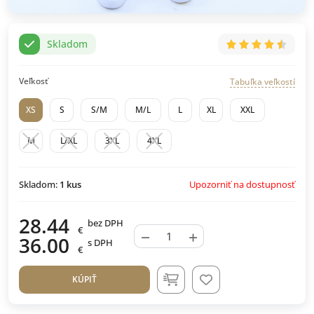
Skladom
Veľkosť
Tabuľka veľkostí
XS
S
S/M
M/L
L
XL
XXL
M
L/XL
3XL
4XL
Upozorniť na dostupnosť
Skladom:
1
kus
28.44
bez DPH
€
−
+
36.00
s DPH
€
KÚPIŤ