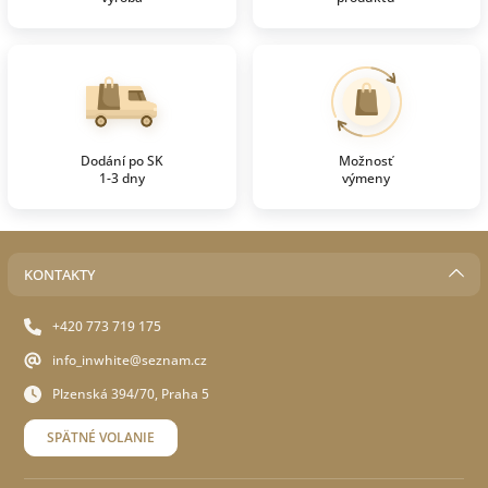
Dodání po SK
Možnosť
1-3 dny
výmeny
KONTAKTY
+420 773 719 175
info_inwhite@seznam.cz
Plzenská 394/70, Praha 5
SPÄTNÉ VOLANIE