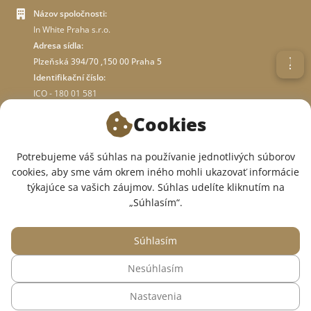
Názov spoločnosti:
In White Praha s.r.o.
Adresa sídla:
Plzeňská 394/70 ,150 00 Praha 5
Identifikační číslo:
ICO - 180 01 581
DIČ: CZ18001581
Cookies
O OBCHODE
Potrebujeme váš súhlas na používanie jednotlivých súborov
cookies, aby sme vám okrem iného mohli ukazovať informácie
týkajúce sa vašich záujmov. Súhlas udelíte kliknutím na
SME V SOCIÁLNYCH SIEŤACH:
„Súhlasím“.
Súhlasím
Nesúhlasím
© 2015 — 2026, Internetový obchod so zdravotným oblečením InWhite.
Nastavenia
Web vytvoril
Sago Group
.