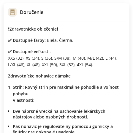
Doručenie
❗️Zdravotnícke oblečenie❗️
✅ Dostupné farby:
Biela, Čierna.
✅ Dostupné veľkosti:
XXS (32), XS (34), S (36), S/M (38), M (40), M/L (42), L (44),
L/XL (46), XL (48), XXL (50), 3XL (52), 4XL (54).
Zdravotnícke nohavice dámske
Strih: Rovný strih pre maximálne pohodlie a voľnosť
pohybu.
Vlastnosti:
Dve náprsné vrecká na uschovanie lekárskych
nástrojov alebo osobných drobností.
Pás nohavíc je regulovateľný pomocou gumičky a
šnúrky pre dokonalé usadenie.