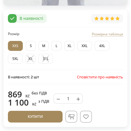
В наявності
Розмір
Розмірна таблиця
XXS
S
M
L
XL
XXL
4XL
5XL
XS
3XL
Сповістити про наявність
В наявності:
2
шт
869
без ПДВ
Kč
−
+
1 100
з ПДВ
Kč
КУПИТИ