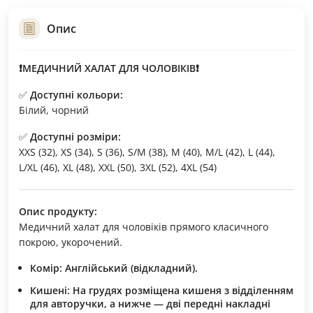
Опис
❗МЕДИЧНИЙ ХАЛАТ ДЛЯ ЧОЛОВІКІВ❗
✅
Доступні кольори:
Білий, чорний
✅
Доступні розміри:
XXS (32), XS (34), S (36), S/M (38), M (40), M/L (42), L (44),
L/XL (46), XL (48), XXL (50), 3XL (52), 4XL (54)
Опис продукту:
Медичний халат для чоловіків прямого класичного
покрою, укорочений.
Комір:
Англійський (відкладний).
Кишені:
На грудях розміщена кишеня з відділенням
для авторучки, а нижче — дві передні накладні