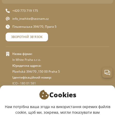
+420 773 719 175
info_inwhite@seznam.cz
Пльзеньська 394/70, Прага 5
ЗВОРОТНІЙ ЗВ'ЯЗОК
Назва фірми:
In White Praha s.r.o.
Юридична адреса:
Plzeňská 394/70 ,150 00 Praha 5
Ідентифікаційний номер:
ICO - 180 01 581
DIC: CZ18001581
Cookies
ПРО МАГАЗИН
Нам потрібна ваша згода на використання окремих файлів
cookie, щоб ми, зокрема, могли показувати вам