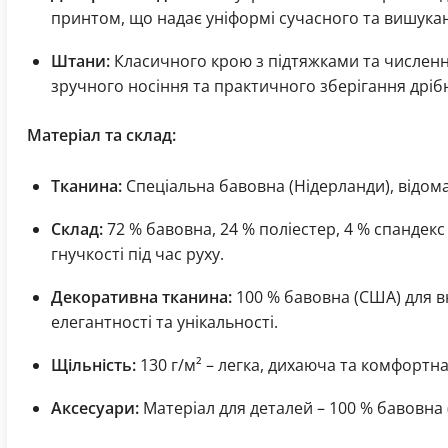
принтом, що надає уніформі сучасного та вишукан
Штани:
Класичного крою з підтяжками та числе
зручного носіння та практичного зберігання дріб
Матеріал та склад:
Тканина:
Спеціальна бавовна (Нідерланди), відома 
Склад:
72 % бавовна, 24 % поліестер, 4 % спандек
гнучкості під час руху.
Декоративна тканина:
100 % бавовна (США) для в
елегантності та унікальності.
Щільність:
130 г/м² – легка, дихаюча та комфортна
Аксесуари:
Матеріал для деталей – 100 % бавовна 