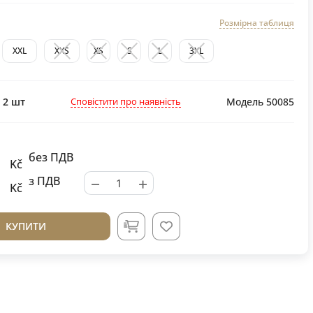
Розмірна таблиця
XXL
XXS
XS
S
L
3XL
Сповістити про наявність
:
2
шт
Модель 50085
без ПДВ
Kč
−
+
з ПДВ
Kč
КУПИТИ