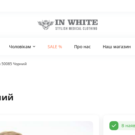
Чоловікам
SALE %
Про нас
Наш магазин
 50085 Чорний
ний
В наяв