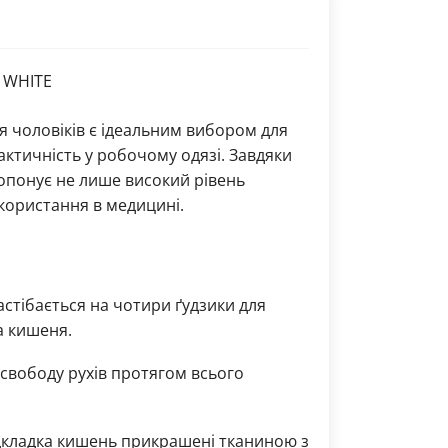
N WHITE
я чоловіків є ідеальним вибором для
рактичність у робочому одязі. Завдяки
опонує не лише високий рівень
користання в медицині.
астібається на чотири ґудзики для
а кишеня.
свободу рухів протягом всього
ідкладка кишень прикрашені тканиною з