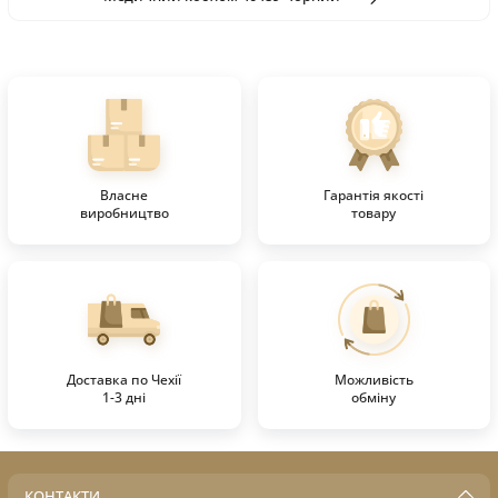
Власне
Гарантія якості
виробництво
товару
Доставка по Чехії
Можливість
1-3 дні
обміну
КОНТАКТИ