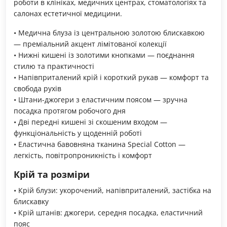
роботи в клініках, медичних центрах, стоматологіях та
салонах естетичної медицини.
• Медична блуза із центральною золотою блискавкою
— преміальний акцент лімітованої колекції
• Нижні кишені із золотими кнопками — поєднання
стилю та практичності
• Напівприталений крій і короткий рукав — комфорт та
свобода рухів
• Штани-джогери з еластичним поясом — зручна
посадка протягом робочого дня
• Дві передні кишені зі скошеним входом —
функціональність у щоденній роботі
• Еластична бавовняна тканина Special Cotton —
легкість, повітропроникність і комфорт
Крій та розміри
• Крій блузи: укорочений, напівприталений, застібка на
блискавку
• Крій штанів: джогери, середня посадка, еластичний
пояс