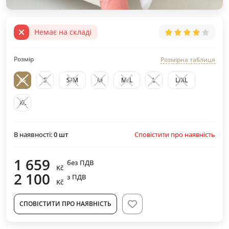
Немає на складі
Розмір
Розмірна таблиця
XS
S
S/M
M
M/L
L
L/XL
XL
Сповістити про наявність
В наявності:
0
шт
1 659
без ПДВ
Kč
2 100
з ПДВ
Kč
СПОВІСТИТИ ПРО НАЯВНІСТЬ