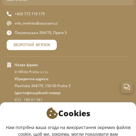
+420 773 719 175
info_inwhite@seznam.cz
Пльзеньська 394/70, Прага 5
ЗВОРОТНІЙ ЗВ'ЯЗОК
Назва фірми:
In White Praha s.r.o.
Юридична адреса:
Plzeňská 394/70 ,150 00 Praha 5
Ідентифікаційний номер:
ICO - 180 01 581
DIC: CZ18001581
Cookies
ПРО МАГАЗИН
Нам потрібна ваша згода на використання окремих файлів
cookie, щоб ми, зокрема, могли показувати вам