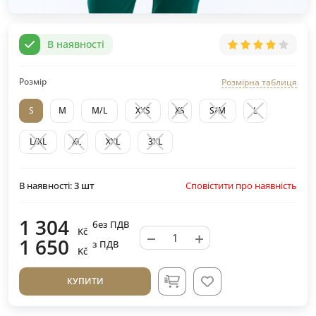
В наявності
Розмір
Розмірна таблиця
S
M
M/L
XXS
XS
S/M
L
L/XL
XL
XXL
3XL
Сповістити про наявність
В наявності:
3
шт
1 304
без ПДВ
Kč
−
+
1 650
з ПДВ
Kč
КУПИТИ