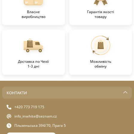
Власне
Гарантія якості
виробництво
товару
Доставка по Чехії
Можливість
1-3 дні
обміну
КОНТАКТИ
+420 773 719 175
info_inwhite@seznam.cz
Пльзеньська 394/70, Прага 5