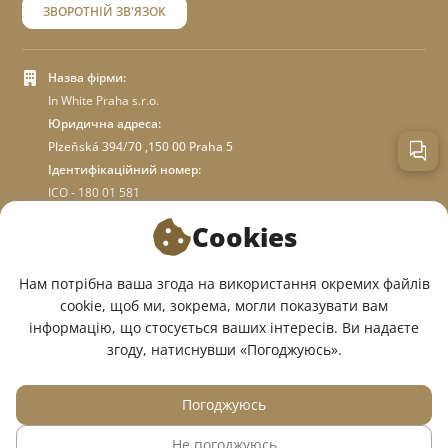
ЗВОРОТНІЙ ЗВ'ЯЗОК
Назва фірми:
In White Praha s.r.o.
Юридична адреса:
Plzeňská 394/70 ,150 00 Praha 5
Ідентифікаційний номер:
ICO - 180 01 581
DIC: CZ18001581
Cookies
ПРО МАГАЗИН
Нам потрібна ваша згода на використання окремих файлів
cookie, щоб ми, зокрема, могли показувати вам
інформацію, що стосується ваших інтересів. Ви надаєте
МИ У СОЦМЕРЕЖАХ:
згоду, натиснувши «Погоджуюсь».
Погоджуюсь
Не погоджуюсь