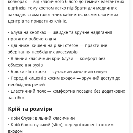
кольорах — від класичного білого до темних елегантних
відтінків, тому костюм легко підібрати для медичних
закладів, стоматологічних кабінетів, косметологічних
центрів та приватних клінік.
• Блуза на кнопках — швидке та зручне надягання
протягом робочого дня
• Дві нижні кишені на рівні стегон — практичне
зберігання необхідних аксесуарів
• Вільний класичний крій блузи — комфорт без
обмеження рухів
• Брюки slim-крою — сучасний жіночний силует
• Передні кишені з косим входом — зручний доступ до
необхідних речей
• Еластичний пояс — комфортна посадка без додаткових
застібок
Крій та розміри
• Крій блузи: вільний класичний
• Крій брюк: вузький (slim), передні кишені з косим
входом