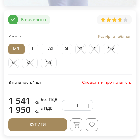
В наявності
Розмір
Розмірна таблиця
M/L
L
L/XL
XL
XS
S
S/M
M
XXL
3XL
Сповістити про наявність
В наявності:
1
шт
1 541
без ПДВ
Kč
−
+
1 950
з ПДВ
Kč
КУПИТИ