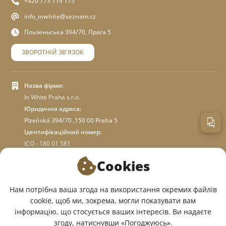
+420 773 719 175
info_inwhite@seznam.cz
Пльзеньська 394/70, Прага 5
ЗВОРОТНІЙ ЗВ'ЯЗОК
Назва фірми:
In White Praha s.r.o.
Юридична адреса:
Plzeňská 394/70 ,150 00 Praha 5
Ідентифікаційний номер:
ICO - 180 01 581
DIC: CZ18001581
Cookies
ПРО МАГАЗИН
Нам потрібна ваша згода на використання окремих файлів
cookie, щоб ми, зокрема, могли показувати вам
інформацію, що стосується ваших інтересів. Ви надаєте
МИ У СОЦМЕРЕЖАХ:
згоду, натиснувши «Погоджуюсь».