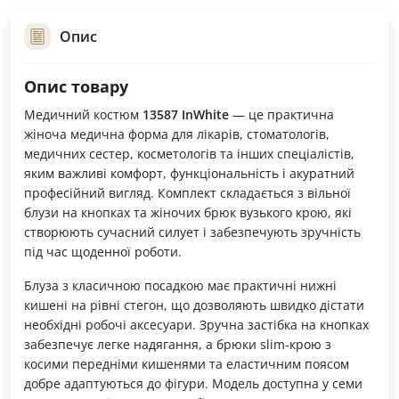
Опис
Опис товару
Медичний костюм
13587 InWhite
— це практична
жіноча медична форма для лікарів, стоматологів,
медичних сестер, косметологів та інших спеціалістів,
яким важливі комфорт, функціональність і акуратний
професійний вигляд. Комплект складається з вільної
блузи на кнопках та жіночих брюк вузького крою, які
створюють сучасний силует і забезпечують зручність
під час щоденної роботи.
Блуза з класичною посадкою має практичні нижні
кишені на рівні стегон, що дозволяють швидко дістати
необхідні робочі аксесуари. Зручна застібка на кнопках
забезпечує легке надягання, а брюки slim-крою з
косими передніми кишенями та еластичним поясом
добре адаптуються до фігури. Модель доступна у семи