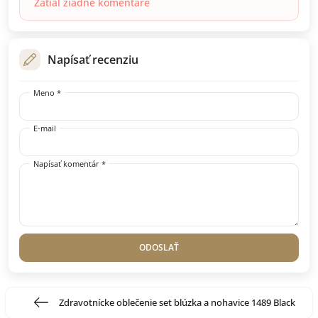
Zatiaľ žiadne komentáre
Napísať recenziu
Meno *
E-mail
Napísať komentár *
ODOSLAŤ
Zdravotnícke oblečenie set blúzka a nohavice 1489 Black