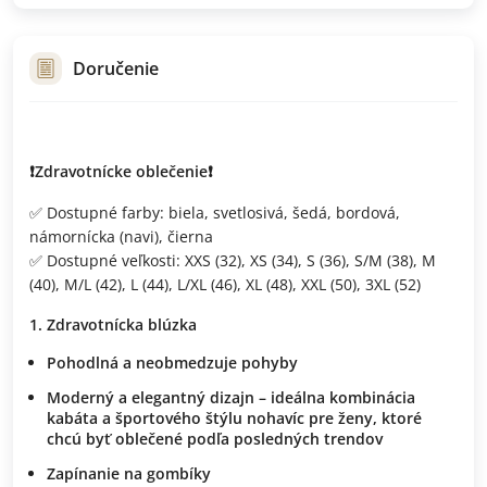
Doručenie
❗️Zdravotnícke oblečenie❗️
✅ Dostupné farby: biela, svetlosivá, šedá, bordová,
námornícka (navi), čierna
✅ Dostupné veľkosti: XXS (32), XS (34), S (36), S/M (38), M
(40), M/L (42), L (44), L/XL (46), XL (48), XXL (50), 3XL (52)
Zdravotnícka blúzka
Pohodlná a neobmedzuje pohyby
Moderný a elegantný dizajn – ideálna kombinácia
kabáta a športového štýlu nohavíc pre ženy, ktoré
chcú byť oblečené podľa posledných trendov
Zapínanie na gombíky