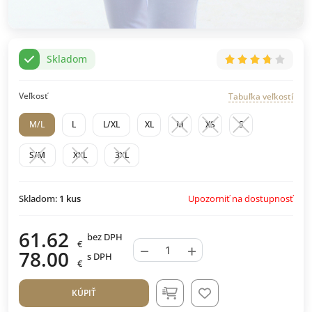
Skladom
Veľkosť
Tabuľka veľkostí
M/L
L
L/XL
XL
M
XS
S
S/M
XXL
3XL
Upozorniť na dostupnosť
Skladom:
1
kus
61.62
bez DPH
€
−
+
78.00
s DPH
€
KÚPIŤ