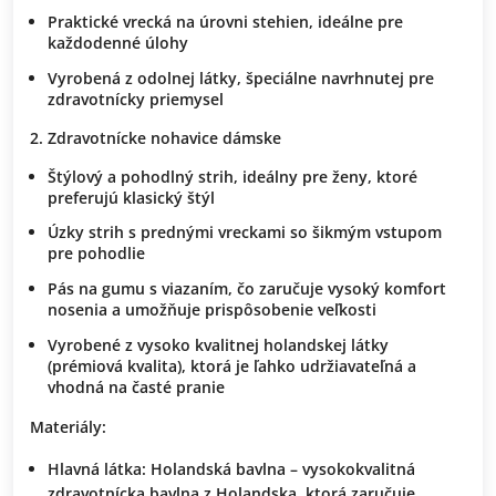
Praktické vrecká na úrovni stehien, ideálne pre
každodenné úlohy
Vyrobená z odolnej látky, špeciálne navrhnutej pre
zdravotnícky priemysel
Zdravotnícke nohavice dámske
Štýlový a pohodlný strih, ideálny pre ženy, ktoré
preferujú klasický štýl
Úzky strih s prednými vreckami so šikmým vstupom
pre pohodlie
Pás na gumu s viazaním, čo zaručuje vysoký komfort
nosenia a umožňuje prispôsobenie veľkosti
Vyrobené z vysoko kvalitnej holandskej látky
(prémiová kvalita), ktorá je ľahko udržiavateľná a
vhodná na časté pranie
Materiály:
Hlavná látka:
Holandská bavlna – vysokokvalitná
zdravotnícka bavlna z Holandska, ktorá zaručuje