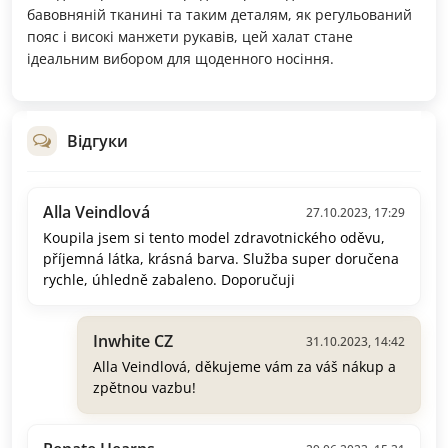
бавовняній тканині та таким деталям, як регульований
пояс і високі манжети рукавів, цей халат стане
ідеальним вибором для щоденного носіння.
Відгуки
Alla Veindlová
27.10.2023, 17:29
Koupila jsem si tento model zdravotnického oděvu,
příjemná látka, krásná barva. Služba super doručena
rychle, úhledně zabaleno. Doporučuji
Inwhite CZ
31.10.2023, 14:42
Alla Veindlová, děkujeme vám za váš nákup a
zpětnou vazbu!