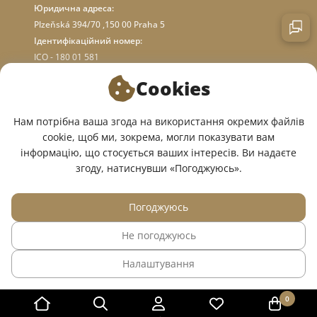
Юридична адреса:
Plzeňská 394/70 ,150 00 Praha 5
Ідентифікаційний номер:
ICO - 180 01 581
DIC: CZ18001581
Cookies
ПРО МАГАЗИН
Нам потрібна ваша згода на використання окремих файлів
cookie, щоб ми, зокрема, могли показувати вам
інформацію, що стосується ваших інтересів. Ви надаєте
МИ У СОЦМЕРЕЖАХ:
згоду, натиснувши «Погоджуюсь».
Погоджуюсь
Не погоджуюсь
© 2015 — 2026, Інтернет-магазин медичного одягу InWhite.
Налаштування
Сайт створено в
Sago Group
.
0