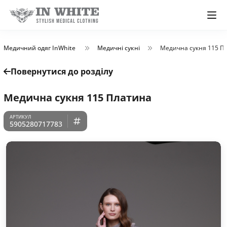
Медичний одяг InWhite
Медичні сукні
Медична сукня 115 П
Повернутися до розділу
Медична сукня 115 Платина
5905280717783