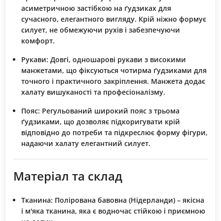
асиметричною застібкою на ґудзиках для
сучасного, елегантного вигляду. Крій ніжно формує
силует, не обмежуючи рухів і забезпечуючи
комфорт.
Рукави:
Довгі, одношарові рукави з високими
манжетами, що фіксуються чотирма ґудзиками для
точного і практичного закріплення. Манжета додає
халату вишуканості та професіоналізму.
Пояс:
Регульований широкий пояс з трьома
ґудзиками, що дозволяє підкоригувати крій
відповідно до потреби та підкреслює форму фігури,
надаючи халату елегантний силует.
Матеріал та склад
Тканина:
Полірована бавовна (Нідерланди) – якісна
і м'яка тканина, яка є водночас стійкою і приємною