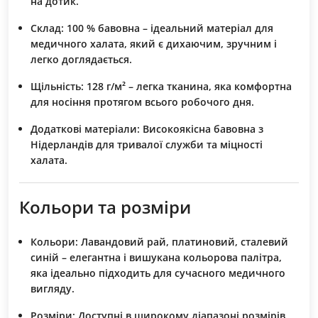
на дотик.
Склад:
100 % бавовна – ідеальний матеріал для
медичного халата, який є дихаючим, зручним і
легко доглядається.
Щільність:
128 г/м² – легка тканина, яка комфортна
для носіння протягом всього робочого дня.
Додаткові матеріали:
Високоякісна бавовна з
Нідерландів для тривалої служби та міцності
халата.
Кольори та розміри
Кольори:
Лавандовий рай, платиновий, сталевий
синій – елегантна і вишукана кольорова палітра,
яка ідеально підходить для сучасного медичного
вигляду.
Розміри:
Доступні в широкому діапазоні розмірів