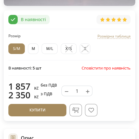
В наявності
Розмір
Розмірна таблиця
S/M
M
M/L
XXS
S
Сповістити про наявність
В наявності:
5
шт
1 857
без ПДВ
Kč
−
+
2 350
з ПДВ
Kč
КУПИТИ
Опис