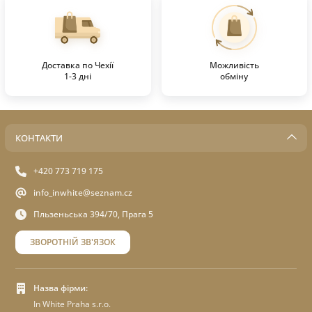
Доставка по Чехії
Можливість
1-3 дні
обміну
КОНТАКТИ
+420 773 719 175
info_inwhite@seznam.cz
Пльзеньська 394/70, Прага 5
ЗВОРОТНІЙ ЗВ'ЯЗОК
Назва фірми:
In White Praha s.r.o.