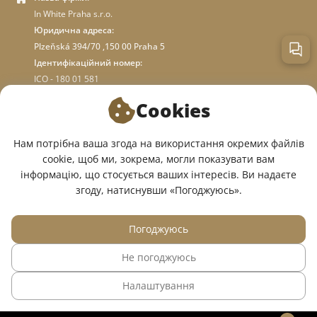
In White Praha s.r.o.
Юридична адреса:
Plzeňská 394/70 ,150 00 Praha 5
Ідентифікаційний номер:
ICO - 180 01 581
DIC: CZ18001581
Cookies
ПРО МАГАЗИН
Нам потрібна ваша згода на використання окремих файлів
cookie, щоб ми, зокрема, могли показувати вам
інформацію, що стосується ваших інтересів. Ви надаєте
МИ У СОЦМЕРЕЖАХ:
згоду, натиснувши «Погоджуюсь».
Погоджуюсь
Не погоджуюсь
© 2015 — 2026, Інтернет-магазин медичного одягу InWhite.
Налаштування
Сайт створено в
Sago Group
.