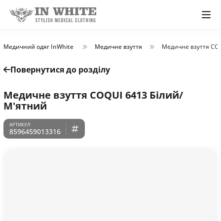
Медичний одяг InWhite
Медичне взуття
Медичне взуття COQ
Повернутися до розділу
Медичне взуття COQUI 6413 Білий/
М'ятний
8596459013316