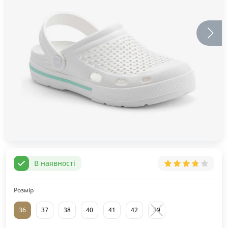
В наявності
Розмір
36
37
38
40
41
42
39