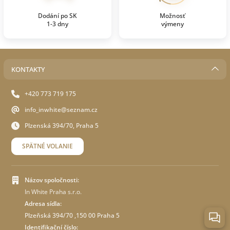
Dodání po SK
Možnosť
1-3 dny
výmeny
KONTAKTY
+420 773 719 175
info_inwhite@seznam.cz
Plzenská 394/70, Praha 5
SPÄTNÉ VOLANIE
Názov spoločnosti:
In White Praha s.r.o.
Adresa sídla:
Plzeňská 394/70 ,150 00 Praha 5
Identifikační číslo: