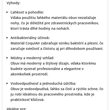
Výhody:
Ľahkosť a pohodlie:
Vďaka použitiu ľahkého materiálu obuv nezaťažuje
nohy, čo je dôležité pre zdravotníckych pracovníkov,
ktorí trávia dlhé hodiny na nohách.
Antibakteriálny účinok:
Materiál
CoquiAir
zabraňuje vzniku baktérií a plesní, čo
zaručuje sviežosť a čistotu aj pri dlhodobom používaní.
Módny a moderný vzhľad:
Obuv má moderný a štýlový dizajn, vďaka ktorému
budete vyzerať profesionálne a elegantne v
akomkoľvek prostredí.
Vodoodpudivosť a jednoduchá údržba:
Obuv je vodoodpudivá, ľahko sa čistí a rýchlo schne, čo
ju robí ideálnou do pracovného prostredia, kde je
praktickosť kľúčová.
Ideálne pre: