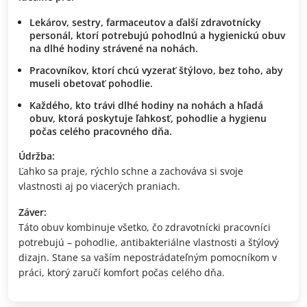
Lekárov, sestry, farmaceutov a ďalší zdravotnícky
personál, ktorí potrebujú pohodlnú a hygienickú obuv
na dlhé hodiny strávené na nohách.
Pracovníkov, ktorí chcú vyzerať štýlovo, bez toho, aby
museli obetovať pohodlie.
Každého, kto trávi dlhé hodiny na nohách a hľadá
obuv, ktorá poskytuje ľahkosť, pohodlie a hygienu
počas celého pracovného dňa.
Údržba:
Ľahko sa praje, rýchlo schne a zachováva si svoje
vlastnosti aj po viacerých praniach.
Záver:
Táto obuv kombinuje všetko, čo zdravotnícki pracovníci
potrebujú – pohodlie, antibakteriálne vlastnosti a štýlový
dizajn. Stane sa vaším nepostrádateľným pomocníkom v
práci, ktorý zaručí komfort počas celého dňa.