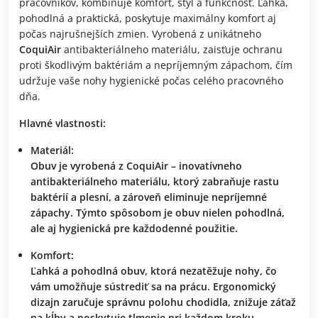
pracovníkov, kombinuje komfort, štýl a funkčnosť. Ľahká,
pohodlná a praktická, poskytuje maximálny komfort aj
počas najrušnejších zmien. Vyrobená z unikátneho
CoquiAir
antibakteriálneho materiálu, zaisťuje ochranu
proti škodlivým baktériám a nepríjemným zápachom, čím
udržuje vaše nohy hygienické počas celého pracovného
dňa.
Hlavné vlastnosti:
Materiál:
Obuv je vyrobená z
CoquiAir
– inovatívneho
antibakteriálneho materiálu, ktorý zabraňuje rastu
baktérií a plesní, a zároveň eliminuje nepríjemné
zápachy. Týmto spôsobom je obuv nielen pohodlná,
ale aj hygienická pre každodenné použitie.
Komfort:
Ľahká a pohodlná obuv, ktorá nezatěžuje nohy, čo
vám umožňuje sústrediť sa na prácu. Ergonomický
dizajn zaručuje správnu polohu chodidla, znižuje záťaž
na kĺby a poskytuje tlmenie pri každom kroku.