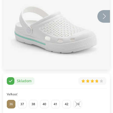
Skladom
Veľkosť
36
37
38
40
41
42
39