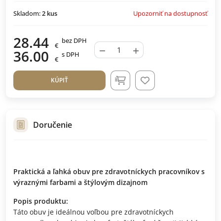
Upozorniť na dostupnosť
Skladom:
2
kus
28.44
bez DPH
€
−
+
36.00
s DPH
€
KÚPIŤ
Doručenie
Praktická a ľahká obuv pre zdravotníckych pracovníkov s
výraznými farbami a štýlovým dizajnom
Popis produktu:
Táto obuv je ideálnou voľbou pre zdravotníckych