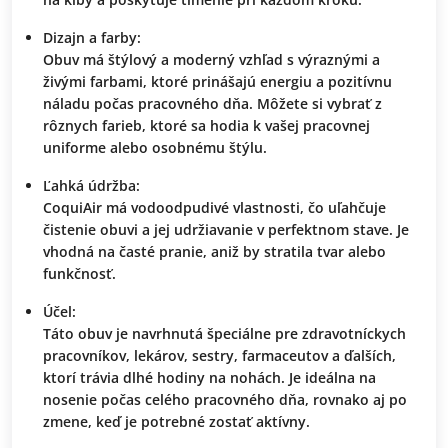
Dizajn a farby:
Obuv má štýlový a moderný vzhľad s výraznými a
živými farbami, ktoré prinášajú energiu a pozitívnu
náladu počas pracovného dňa. Môžete si vybrať z
rôznych farieb, ktoré sa hodia k vašej pracovnej
uniforme alebo osobnému štýlu.
Ľahká údržba:
CoquiAir má vodoodpudivé vlastnosti, čo uľahčuje
čistenie obuvi a jej udržiavanie v perfektnom stave. Je
vhodná na časté pranie, aniž by stratila tvar alebo
funkčnosť.
Účel:
Táto obuv je navrhnutá špeciálne pre zdravotníckych
pracovníkov, lekárov, sestry, farmaceutov a ďalších,
ktorí trávia dlhé hodiny na nohách. Je ideálna na
nosenie počas celého pracovného dňa, rovnako aj po
zmene, keď je potrebné zostať aktívny.