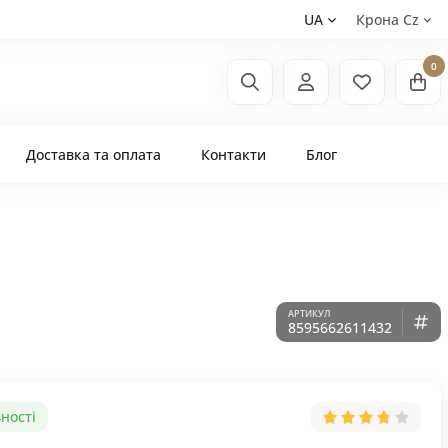
UA
Крона Сz
0
Доставка та оплата
Контакти
Блог
8595662611432
ності