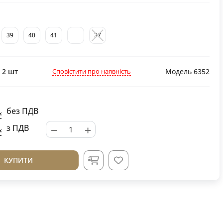
39
40
41
37
Сповістити про наявність
:
2
шт
Модель 6352
без ПДВ
č
−
+
з ПДВ
č
КУПИТИ