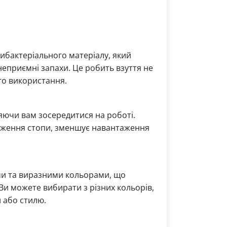
ибактеріального матеріалу, який
є неприємні запахи. Це робить взуття не
го використання.
ляючи вам зосередитися на роботі.
оження стопи, зменшує навантаження
.
ими та виразними кольорами, що
Ви можете вибирати з різних кольорів,
 або стилю.