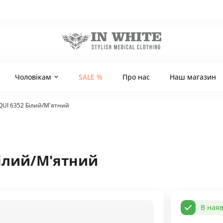
Чоловікам
SALE %
Про нас
Наш магазин
UI 6352 Білий/М'ятний
Білий/М'ятний
В наяв