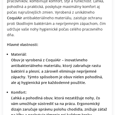
pracovníkov, kombinuje komfort, štýl a funkčnosť. Ľahká,
pohodlná a praktická, poskytuje maximálny komfort aj
počas najrušnejších zmien. Vyrobená z unikátneho
CoquiAir
antibakteriálneho materiálu, zaisťuje ochranu
proti škodlivým baktériám a nepríjemným zápachom, čím
udržuje vaše nohy hygienické počas celého pracovného
dňa.
Hlavné vlastnosti:
Materiál:
Obuv je vyrobená z
CoquiAir
– inovatívneho
antibakteriálneho materiálu, ktorý zabraňuje rastu
baktérií a plesní, a zároveň eliminuje nepríjemné
zápachy. Týmto spôsobom je obuv nielen pohodlná,
ale aj hygienická pre každodenné použitie.
Komfort:
Ľahká a pohodlná obuv, ktorá nezatěžuje nohy, čo
vám umožňuje sústrediť sa na prácu. Ergonomický
dizajn zaručuje správnu polohu chodidla, znižuje záťaž
na kĺby a poskytuje tlmenie pri každom kroku.