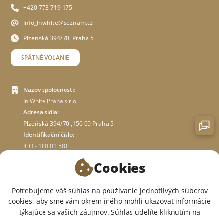
+420 773 719 175
info_inwhite@seznam.cz
Plzenská 394/70, Praha 5
SPÄTNÉ VOLANIE
Názov spoločnosti:
In White Praha s.r.o.
Adresa sídla:
Plzeňská 394/70 ,150 00 Praha 5
Identifikační číslo:
ICO - 180 01 581
DIČ: CZ18001581
Cookies
O OBCHODE
Potrebujeme váš súhlas na používanie jednotlivých súborov
cookies, aby sme vám okrem iného mohli ukazovať informácie
týkajúce sa vašich záujmov. Súhlas udelíte kliknutím na
SME V SOCIÁLNYCH SIEŤACH: