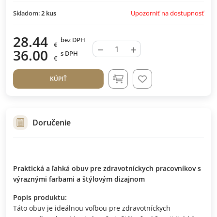
Upozorniť na dostupnosť
Skladom:
2
kus
28.44
bez DPH
€
−
+
36.00
s DPH
€
KÚPIŤ
Doručenie
Praktická a ľahká obuv pre zdravotníckych pracovníkov s
výraznými farbami a štýlovým dizajnom
Popis produktu:
Táto obuv je ideálnou voľbou pre zdravotníckych