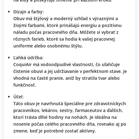
Dizajn a farby:
Obuv má štýlový a moderný vzhľad s výraznými a
živými farbami, ktoré prinášajú energiu a pozitívnu
náladu počas pracovného dňa. Môžete si vybrať z
rôznych farieb, ktoré sa hodia k vašej pracovnej
uniforme alebo osobnému štýlu.
Ľahká údržba:
CoquiAir má vodoodpudivé vlastnosti, čo uľahčuje
čistenie obuvi a jej udržiavanie v perfektnom stave. Je
vhodná na časté pranie, aniž by stratila tvar alebo
funkčnosť.
Účel:
Táto obuv je navrhnutá špeciálne pre zdravotníckych
pracovníkov, lekárov, sestry, farmaceutov a ďalších,
ktorí trávia dlhé hodiny na nohách. Je ideálna na
nosenie počas celého pracovného dňa, rovnako aj po
zmene, keď je potrebné zostať aktívny.