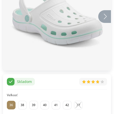
Skladom
Veľkosť
36
38
39
40
41
42
37