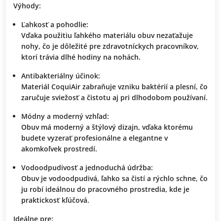
Výhody:
Ľahkosť a pohodlie:
Vďaka použitiu ľahkého materiálu obuv nezaťažuje
nohy, čo je dôležité pre zdravotníckych pracovníkov,
ktorí trávia dlhé hodiny na nohách.
Antibakteriálny účinok:
Materiál
CoquiAir
zabraňuje vzniku baktérií a plesní, čo
zaručuje sviežosť a čistotu aj pri dlhodobom používaní.
Módny a moderný vzhľad:
Obuv má moderný a štýlový dizajn, vďaka ktorému
budete vyzerať profesionálne a elegantne v
akomkoľvek prostredí.
Vodoodpudivosť a jednoduchá údržba:
Obuv je vodoodpudivá, ľahko sa čistí a rýchlo schne, čo
ju robí ideálnou do pracovného prostredia, kde je
praktickosť kľúčová.
Ideálne pre: