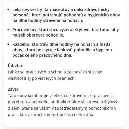
Lekárov, sestry, farmaceutov a ďalší zdravotnícky
personál, ktorí potrebujú pohodlnú a hygienickú obuv
na dlhé hodiny strávené na nohách.
Pracovníkov, ktorí chcú vyzerať štýlovo, bez toho, aby
museli obetovať pohodlie.
Každého, kto trávi dlhé hodiny na nohách a hľadá
obuv, ktorá poskytuje ľahkosť, pohodlie a hygienu
počas celého pracovného dňa.
Údržba:
Ľahko sa praje, rýchlo schne a zachováva si svoje
vlastnosti aj po viacerých praniach.
Záver:
Táto obuv kombinuje všetko, čo zdravotnícki pracovníci
potrebujú – pohodlie, antibakteriálne vlastnosti a štýlový
dizajn. Stane sa vaším nepostrádateľným pomocníkom v
práci, ktorý zaručí komfort počas celého dňa.