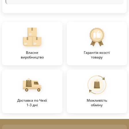
Власне
Гарантія якості
виробництво
товару
Доставка по Чехії
Можливість
1-3 дні
обміну