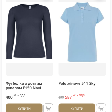
Футболка з довгим
Polo жіноче 511 Sky
рукавом E150 Navi
з ПДВ
з ПДВ
Kč
Kč
400
587
690
КУПИТИ
КУПИТИ