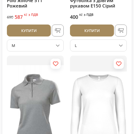
Polo жіноче 511
Футболка з довгим
Рожевий
рукавом E150 Сірий
з ПДВ
з ПДВ
Kč
Kč
587
400
690
КУПИТИ
КУПИТИ
M
L