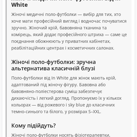
White
Жіночі медичні поло-футболки — вибір для тих, хто
хоче мати професійний вигляд і водночас почуватися
зручно. Жіночий крій, бавовняна тканина та
комірець, який додає професійного штриха — саме це
поєднання обожнюють у приватних кабінетах,
реабілітаційних центрах і косметичних салонах.
Жіночі поло-футболки: зручна
альтернатива класичній блузі
Поло-футболки від In White для жінок мають крій,
адаптований під жіночу фігуру. Бавовна або
бавовняно-поліестерова суміш забезпечує
дихаючість і легкий догляд. Пропонуємо їх у кількох
кольорах — від рожевого і sky blue до класичних
темно-синього та білого, у розмірах S–XXL.
Кому підійдуть?
Жіночі поло-футболки носять фізіотерапевтки,