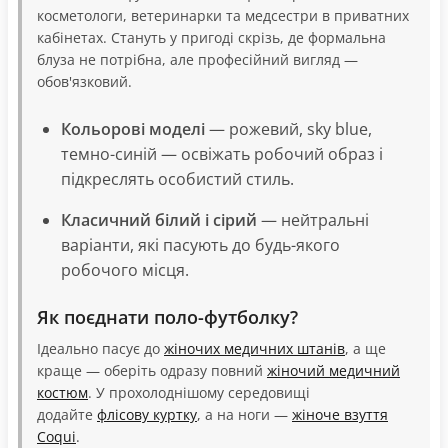
косметологи, ветеринарки та медсестри в приватних
кабінетах. Стануть у пригоді скрізь, де формальна
блуза не потрібна, але професійний вигляд —
обов'язковий.
Кольорові моделі
— рожевий, sky blue,
темно-синій — освіжать робочий образ і
підкреслять особистий стиль.
Класичний білий і сірий
— нейтральні
варіанти, які пасують до будь-якого
робочого місця.
Як поєднати поло-футболку?
Ідеально пасує до
жіночих медичних штанів
, а ще
краще — оберіть одразу повний
жіночий медичний
костюм
. У прохолоднішому середовищі
додайте
флісову куртку
, а на ноги —
жіноче взуття
Coqui
.