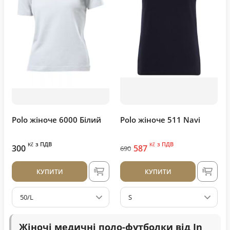
Polo жіноче 6000 Білий
Polo жіноче 511 Navi
з ПДВ
з ПДВ
Kč
Kč
300
587
690
КУПИТИ
КУПИТИ
50/L
S
Жіночі медичні поло-футболки від In