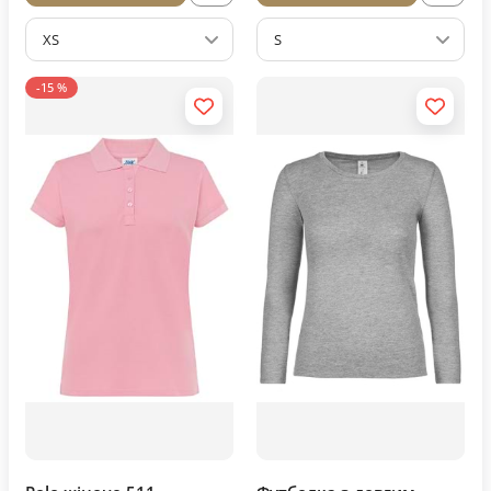
XS
S
-15 %