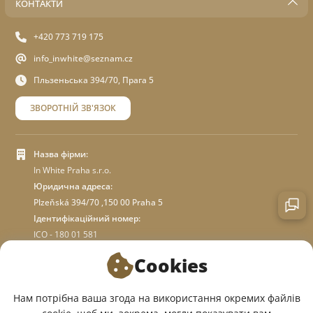
КОНТАКТИ
+420 773 719 175
info_inwhite@seznam.cz
Пльзеньська 394/70, Прага 5
ЗВОРОТНІЙ ЗВ'ЯЗОК
Назва фірми:
In White Praha s.r.o.
Юридична адреса:
Plzeňská 394/70 ,150 00 Praha 5
Ідентифікаційний номер:
ICO - 180 01 581
DIC: CZ18001581
Cookies
ПРО МАГАЗИН
Нам потрібна ваша згода на використання окремих файлів