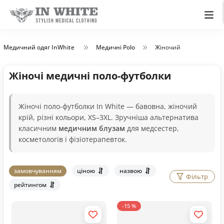
Медичний одяг InWhite
Медичні Polo
Жіночий
Жіночі медичні поло-футболки
Жіночі поло-футболки In White — бавовна, жіночий
крій, різні кольори, XS–3XL. Зручніша альтернатива
класичним
медичним блузам
для медсестер,
косметологів і фізіотерапевток.
замовчуванням
ціною
назвою
Фільтр
рейтингом
-15 %