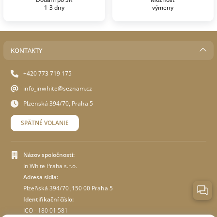
1-3 dny
výmeny
KONTAKTY
+420 773 719 175
info_inwhite@seznam.cz
Plzenská 394/70, Praha 5
SPÄTNÉ VOLANIE
Názov spoločnosti:
In White Praha s.r.o.
Adresa sídla:
Plzeňská 394/70 ,150 00 Praha 5
Identifikační číslo:
ICO - 180 01 581