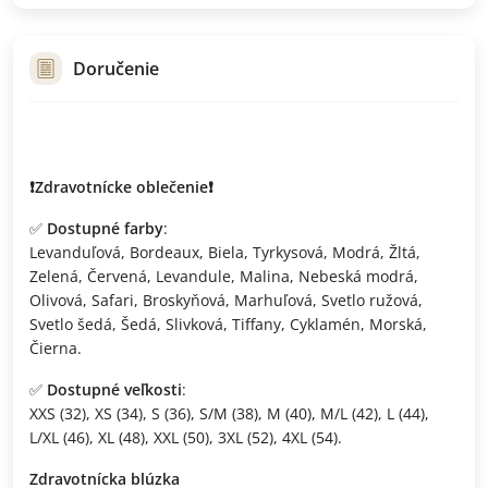
Doručenie
❗️Zdravotnícke oblečenie❗️
✅
Dostupné farby
:
Levanduľová, Bordeaux, Biela, Tyrkysová, Modrá, Žltá,
Zelená, Červená, Levandule, Malina, Nebeská modrá,
Olivová, Safari, Broskyňová, Marhuľová, Svetlo ružová,
Svetlo šedá, Šedá, Slivková, Tiffany, Cyklamén, Morská,
Čierna.
✅
Dostupné veľkosti
:
XXS (32), XS (34), S (36), S/M (38), M (40), M/L (42), L (44),
L/XL (46), XL (48), XXL (50), 3XL (52), 4XL (54).
Zdravotnícka blúzka