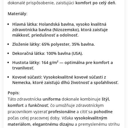
dokonalé prispôsobenie, zaisťujúci
komfort po celý deň
.
Materiály
:
Hlavná látka
:
Holandská bavlna
, vysoko kvalitná
zdravotnícka bavlna (Nizozemsko), ktorá zaisťuje
mäkkosť
,
priedušnosť
a
odolnosť
.
Zloženie látky
:
65% polyester, 35% bavlna
.
Dekoračná látka
:
100% bavlna (USA)
.
Hustota látky
:
164 g/m²
— optimálna pre
komfort
a
trvanlivosť
.
Kovové súčasti
:
Vysokokvalitné kovové súčasti z
Nemecka
, ktoré zaisťujú
dlhú životnosť
a
spoľahlivosť
.
Popis
:
Táto zdravotnícka
uniforma
dokonale kombinuje
štýl,
komfort
a
funkčnosť
, čo umožňuje zdravotníckym
pracovníkom vyzerať
profesionálne
a cítiť sa
pohodlne
počas celej pracovnej doby. Vďaka
vysokokvalitným
materiálom
,
elegantnému dizajnu
a premyslenému strihu