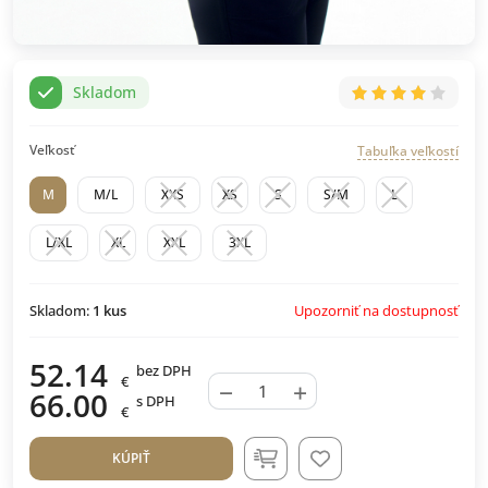
Skladom
Veľkosť
Tabuľka veľkostí
M
M/L
XXS
XS
S
S/M
L
L/XL
XL
XXL
3XL
Upozorniť na dostupnosť
Skladom:
1
kus
52.14
bez DPH
€
−
+
66.00
s DPH
€
KÚPIŤ