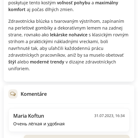
poskytuje tento kostým
voľnosť pohybu
a
maximálny
komfort
aj počas dlhých zmien.
Zdravotnícka blúzka s tvarovaným výstrihom, zapínaním
na perleťové gombíky a dekoratívnym lemem na zadnej
strane, rovnako ako
lekárske nohavice
s klasickým rovným
strihom a praktickými nákladnými vreckami, boli
navrhnuté tak, aby uľahčili každodennú prácu
zdravotníckych pracovníkov, aniž by sa muselo obetovať
štýl
alebo
moderné trendy
v dizajne zdravotníckych
uniforiem.
Komentáre
Maria Koftun
31.07.2023, 16:34
Очень лёгкая и удобная