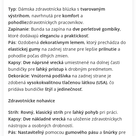
Typ
: Dámska zdravotnícka blúzka s
tvarovaným
výstrihom
, navrhnutá pre
komfort
a
pohodlie
zdravotníckych pracovníkov.
Zapínanie
: Bunda sa zapína na
dve perleťové gombíky
,
ktoré dodávajú
eleganciu
a
praktickosť
.
Pás
: Ozdobená
dekoratívnym lemem
, ktorý prechádza do
elastickej gumy
na zadnej strane pre lepšie
prilnutie
a
pohodlie počas dlhých zmien.
Kapsy
:
Dve náprsné vrecká
umiestnené na dolnej časti
bundičky pre
ľahký prístup
k drobným predmetom.
Dekorácie
:
Vnútorná podšívka
na zadnej strane je
zdobená
vysokokvalitnou tlačenou látkou (USA)
, čo
pridáva bundičke
štýl
a
jedinečnosť
.
Zdravotnícke nohavice
Strih
:
Rovný, klasický strih
pre
ľahký pohyb
pri práci.
Kapsy
:
Dve nákladné vrecká
na uloženie zdravotníckych
nástrojov a osobných drobností.
Pás
:
Nastaviteľný
pomocou
gumového pásu
a
šnúrky
pre