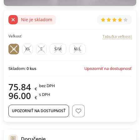
Nie je skladom
Veľkosť
Tabuľka veľkostí
M
XS
S
S/M
M/L
Upozorniť na dostupnosť
Skladom:
0
kus
75.84
bez DPH
€
96.00
s DPH
€
UPOZORNIŤ NA DOSTUPNOSŤ
Doručenie