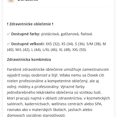
❗️
Zdravotnícke oblečenie
❗️
✅
Dostupné farby:
pistáciová, gaštanová, fialová.
✅
Dostupné veľkosti:
XXS (32), XS (34), S (36), S/M (38), M
(40), M/L (42), L (44), L/XL (46), XL (48), XXL (50).
Zdravotnícka kombinéza
Farebné zdravotnícke oblečenie umožňuje zamestnancom
vyjadriť svoju osobnosť a štýl. Vďaka nemu sa človek cíti
nielen profesionálne a kompetentne oblečený, ale aj
voľný, módny a profesionálny. Výrazné farby
jednofarebného lekárskeho oblečenia sú vizitkou ľudí,
ktorí pracujú najmä v oblasti zdravotníctva, v kozmetických
salónoch, kaderníctvach, wellness centrách alebo SPA,
rovnako ako v materských školách, jasliach alebo
domovoch sociálnej starostlivosti.