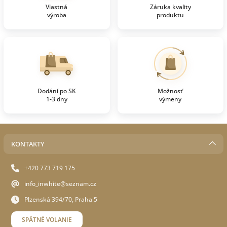
Vlastná
Záruka kvality
výroba
produktu
Dodání po SK
Možnosť
1-3 dny
výmeny
KONTAKTY
+420 773 719 175
info_inwhite@seznam.cz
Plzenská 394/70, Praha 5
SPÄTNÉ VOLANIE