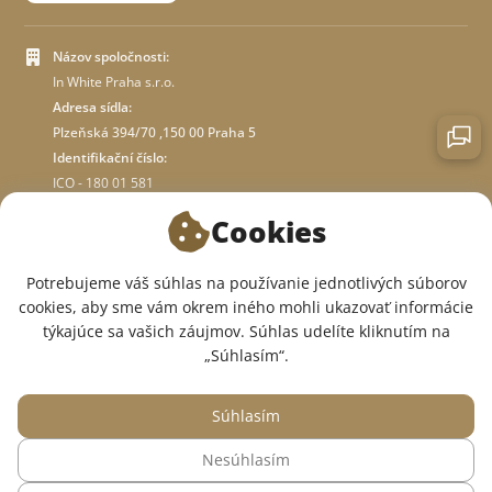
Názov spoločnosti:
In White Praha s.r.o.
Adresa sídla:
Plzeňská 394/70 ,150 00 Praha 5
Identifikační číslo:
ICO - 180 01 581
DIČ: CZ18001581
Cookies
O OBCHODE
Potrebujeme váš súhlas na používanie jednotlivých súborov
cookies, aby sme vám okrem iného mohli ukazovať informácie
týkajúce sa vašich záujmov. Súhlas udelíte kliknutím na
SME V SOCIÁLNYCH SIEŤACH:
„Súhlasím“.
Súhlasím
Nesúhlasím
© 2015 — 2026, Internetový obchod so zdravotným oblečením InWhite.