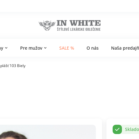
ny
Pre mužov
SALE %
O nás
Naša predaj
plášť 103 Biely
Sklad