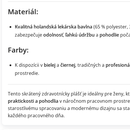
Materiál:
Kvalitná holandská lekárska bavlna
(65 % polyester,
zabezpečuje
odolnosť
,
ľahkú údržbu
a
pohodlie
poča
Farby:
K dispozícii v
bielej
a
čiernej
, tradičných a
profesioná
prostredie.
Tento skrátený zdravotnícky plášť je ideálny pre ženy, k
praktickosti a pohodlia
v náročnom pracovnom prostredí
starostlivému spracovaniu a modernému dizajnu sa st
každého pracovného dňa.