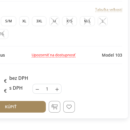
Tabuľka veľkostí
S/M
XL
3XL
M
XXS
M/L
L
XXL
Upozorniť na dostupnosť
us
Model 103
bez DPH
€
−
+
s DPH
€
KÚPIŤ