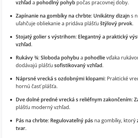
vzhľad
a
pohodlný pohyb
počas pracovnej doby.
Zapínanie na gombíky na chrbte
:
Unikátny dizajn
s n
uľahčuje obliekanie a pridáva plášťu
štýlový prvok
.
Stojatý golier s výstrihom
:
Elegantný a praktický výs
vzhľad
.
Rukávy ¾
:
Sloboda pohybu
a
pohodlie
vďaka rukávo
dodávajú plášťu
sofistikovaný vzhľad
.
Náprsné vrecká s ozdobnými klopami
: Praktické vr
hornú časť plášťa.
Dve dolné predné vrecká s reliéfnym zakončením
:
Z
plášťu moderný vzhľad.
Pás na chrbte
:
Regulovateľný pás
na gombíky, ktorý
tvar
.