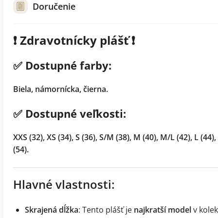
Doručenie
❗️ Zdravotnícky plášť ❗️
✅ Dostupné farby:
Biela, námornícka, čierna.
✅ Dostupné veľkosti:
XXS (32), XS (34), S (36), S/M (38), M (40), M/L (42), L (44),
(54).
Hlavné vlastnosti:
Skrajená dĺžka
: Tento plášť je
najkratší model
v kolek