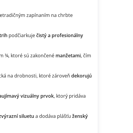
etradičným zapínaním na chrbte
trih
podčiarkuje
čistý a profesionálny
m ¾, ktoré sú zakončené
manžetami
, čím
ecká na drobnosti, ktoré zároveň
dekorujú
aujímavý vizuálny prvok
, ktorý pridáva
zvýrazní siluetu
a dodáva plášťu
ženský