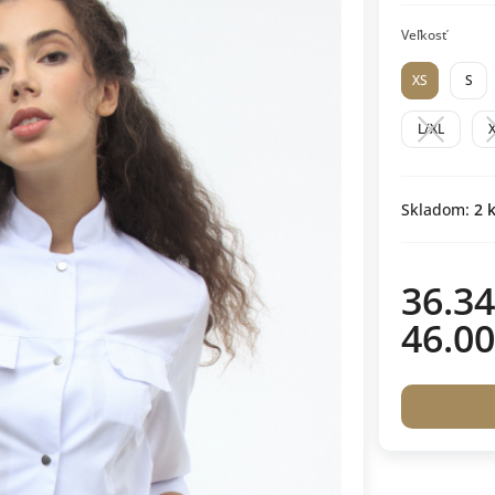
Veľkosť
XS
S
L/XL
Skladom:
2
k
36.34
46.00