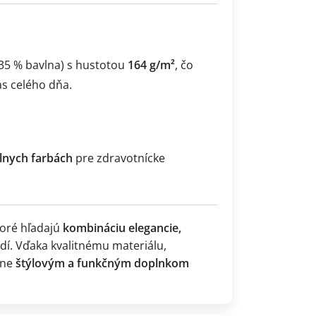
 35 % bavlna) s hustotou
164 g/m²
, čo
s celého dňa.
lnych farbách
pre zdravotnícke
toré hľadajú
kombináciu elegancie,
. Vďaka kvalitnému materiálu,
ane
štýlovým a funkčným doplnkom