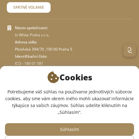
SPÄTNÉ VOLANIE
Názov spoločnosti:
In White Praha s.r.o.
Adresa sídla:
Plzeňská 394/70 ,150 00 Praha 5
Identifikační číslo:
ICO - 180 01 581
DIČ: CZ18001581
Cookies
O OBCHODE
Potrebujeme váš súhlas na používanie jednotlivých súborov
cookies, aby sme vám okrem iného mohli ukazovať informácie
týkajúce sa vašich záujmov. Súhlas udelíte kliknutím na
SME V SOCIÁLNYCH SIEŤACH:
„Súhlasím“.
Súhlasím