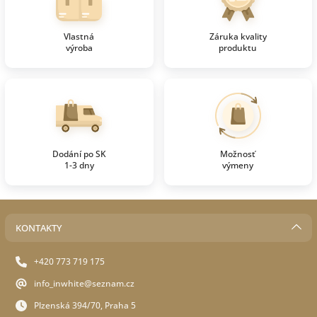
Vlastná
Záruka kvality
výroba
produktu
Dodání po SK
Možnosť
1-3 dny
výmeny
KONTAKTY
+420 773 719 175
info_inwhite@seznam.cz
Plzenská 394/70, Praha 5