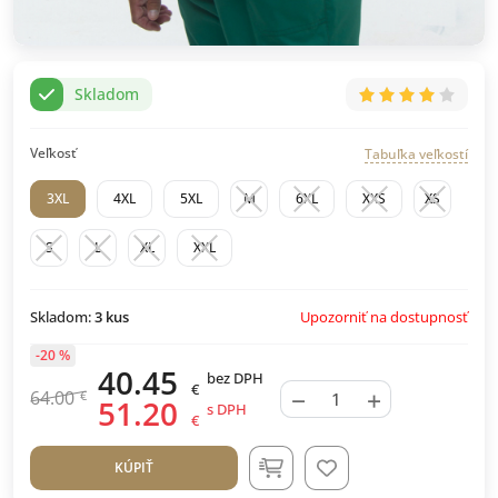
Skladom
Veľkosť
Tabuľka veľkostí
3XL
4XL
5XL
M
6XL
XXS
XS
S
L
XL
XXL
Upozorniť na dostupnosť
Skladom:
3
kus
-20 %
40.45
bez DPH
€
−
+
64.00
€
51.20
s DPH
€
KÚPIŤ