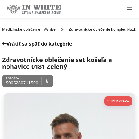
Medicínske oblečenie InWhite
Zdravotnícke oblečenie komplet blúzka
Vrátiť sa späť do kategórie
Zdravotnícke oblečenie set košeľa a
nohavice 0181 Zelený
5905280711590
SUPER ZĽAVA