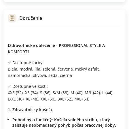
Doručenie
❗Zdravotnícke oblečenie - PROFESSIONAL STYLE A
KOMFORT❗
✅ Dostupné farby:
Biela, modrá, lila, zelená, červená, mokrý asfalt,
námornícka, olivová, šedá, čierna
✅ Dostupné veľkosti:
XXS (32), XS (34), S (36), S/M (38), M (40), M/L (42), L (44),
L/XL (46), XL (48), XXL (50), 3XL (52), 4XL (54)
Zdravotnícky košeľa
Pohodlný a funkčný: Košeľa voľného strihu, ktorý
zaisťuje neobmedzený pohyb počas pracovnej doby.