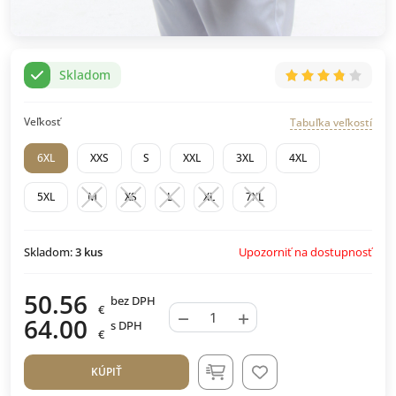
Skladom
Veľkosť
Tabuľka veľkostí
6XL
XXS
S
XXL
3XL
4XL
5XL
M
XS
L
XL
7XL
Upozorniť na dostupnosť
Skladom:
3
kus
50.56
bez DPH
€
−
+
64.00
s DPH
€
KÚPIŤ