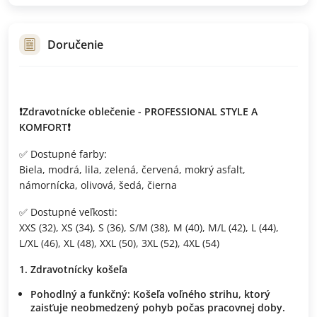
Doručenie
❗Zdravotnícke oblečenie - PROFESSIONAL STYLE A
KOMFORT❗
✅ Dostupné farby:
Biela, modrá, lila, zelená, červená, mokrý asfalt,
námornícka, olivová, šedá, čierna
✅ Dostupné veľkosti:
XXS (32), XS (34), S (36), S/M (38), M (40), M/L (42), L (44),
L/XL (46), XL (48), XXL (50), 3XL (52), 4XL (54)
Zdravotnícky košeľa
Pohodlný a funkčný: Košeľa voľného strihu, ktorý
zaisťuje neobmedzený pohyb počas pracovnej doby.