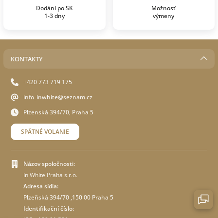
Dodání po SK
Možnosť
1-3 dny
výmeny
KONTAKTY
+420 773 719 175
info_inwhite@seznam.cz
Plzenská 394/70, Praha 5
SPÄTNÉ VOLANIE
Názov spoločnosti:
In White Praha s.r.o.
Adresa sídla:
Plzeňská 394/70 ,150 00 Praha 5
Identifikační číslo: