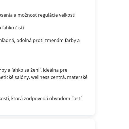
senia a možnosť regulácie veľkosti
 ľahko čistí
iehľadná, odolná proti zmenám farby a
by a ľahko sa žehlí. Ideálna pre
metické salóny, wellness centrá, materské
ľkosti, ktorá zodpovedá obvodom častí