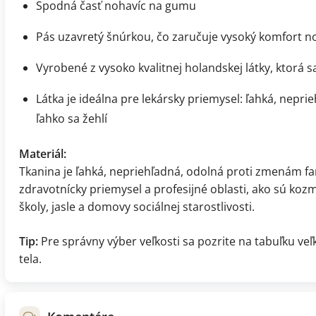
Spodná časť nohavíc na gumu
Pás uzavretý šnúrkou, čo zaručuje vysoký komfort no
Vyrobené z vysoko kvalitnej holandskej látky, ktorá sa
Látka je ideálna pre lekársky priemysel: ľahká, nepr
ľahko sa žehlí
Materiál:
Tkanina je ľahká, nepriehľadná, odolná proti zmenám far
zdravotnícky priemysel a profesijné oblasti, ako sú koz
školy, jasle a domovy sociálnej starostlivosti.
Tip:
Pre správny výber veľkosti sa pozrite na tabuľku ve
tela.