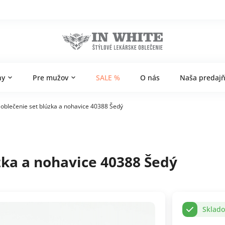
ny
Pre mužov
SALE %
O nás
Naša predaj
 oblečenie set blúzka a nohavice 40388 Šedý
zka a nohavice 40388 Šedý
Sklad