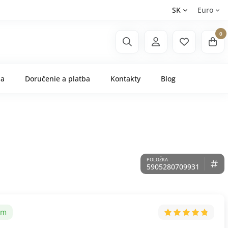
SK
Euro
0
ňa
Doručenie a platba
Kontakty
Blog
5905280709931
om