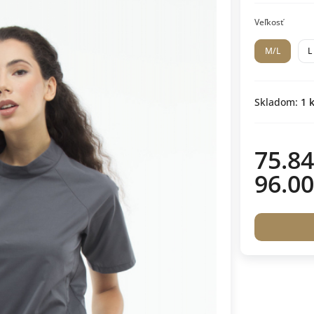
Veľkosť
M/L
L
Skladom:
1
k
75.84
96.00