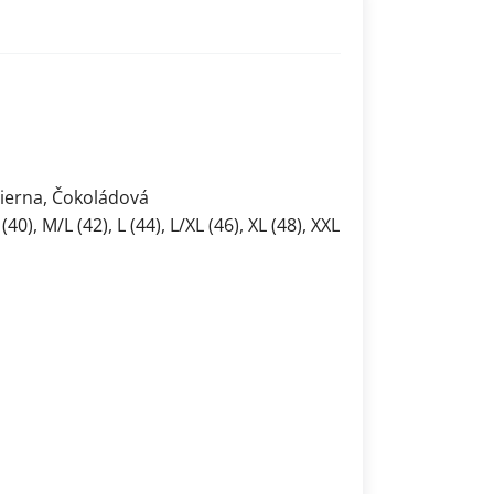
Čierna, Čokoládová
40), M/L (42), L (44), L/XL (46), XL (48), XXL