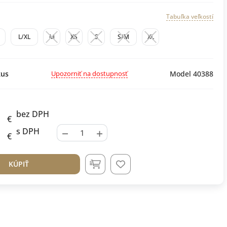
Tabuľka veľkostí
L/XL
M
XS
S
S/M
XL
Upozorniť na dostupnosť
us
Model 40388
bez DPH
€
−
+
s DPH
€
KÚPIŤ