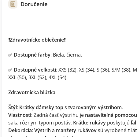
Doručenie
❗Zdravotnícke oblečenie❗
✅
Dostupné farby
: Biela, čierna.
✅
Dostupné veľkosti
: XXS (32), XS (34), S (36), S/M (38), M
XXL (50), 3XL (52), 4XL (54).
Zdravotnícka blúzka
Štýl
:
Krátky dámsky top
s
tvarovaným výstrihom
.
Vlastnosti
: Zadná časť výstrihu je
nastaviteľná pomocou
saka rôznym typom postáv.
Krátke rukávy
poskytujú
ľa
Dekorácia
:
Výstrih
a
manžety rukávov
sú vyrobené z lá