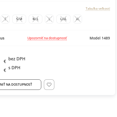
Tabuľka veľkostí
S
S/M
M/L
L
L/XL
XL
Upozorniť na dostupnosť
us
Model 1489
bez DPH
€
s DPH
€
NIŤ NA DOSTUPNOSŤ