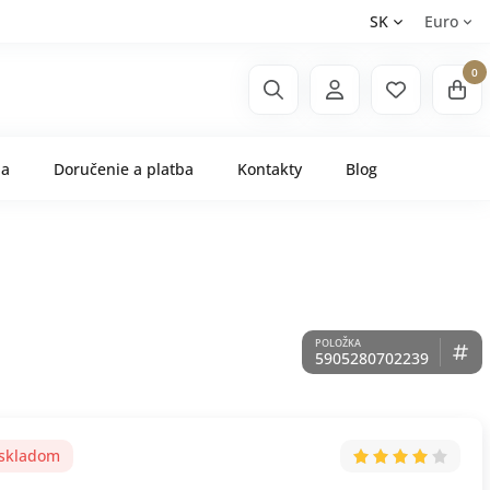
SK
Euro
0
ňa
Doručenie a platba
Kontakty
Blog
5905280702239
 skladom