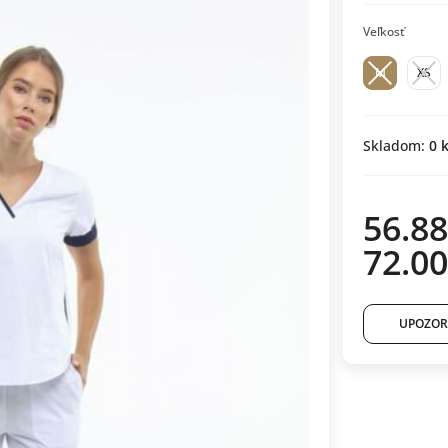
Veľkosť
M
XS
Skladom:
0
k
56.88
72.00
UPOZOR