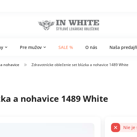
ny
Pre mužov
SALE %
O nás
Naša predaj
 a nohavice
Zdravotnícke oblečenie set blúzka a nohavice 1489 White
zka a nohavice 1489 White
Nie je