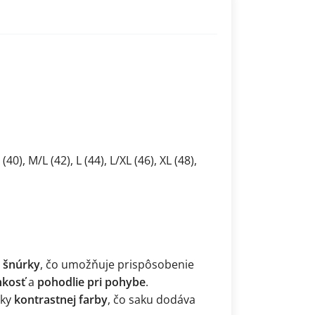
 (40), M/L (42), L (44), L/XL (46), XL (48),
 šnúrky
, čo umožňuje prispôsobenie
hkosť
a
pohodlie pri pohybe
.
tky
kontrastnej farby
, čo saku dodáva