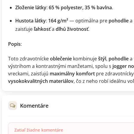
Zloženie látky
:
65 % polyester, 35 % bavlna
.
Hustota látky
:
164 g/m²
— optimálna pre
pohodlie
a
zaisťuje
ľahkosť
a
dlhú životnosť
.
Popis
:
Toto zdravotnícke
oblečenie
kombinuje
štýl
,
pohodlie
a
výstrihom a kontrastnými manžetami, spolu s
jogger n
vreckami, zaisťujú
maximálny komfort
pre zdravotnícky
vysokokvalitných materiálov
, čo z neho robí ideálnu v
Komentáre
Zatiaľ žiadne komentáre