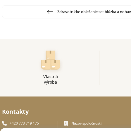
Zdravotnícke oblečenie set blúzka a nohav
Vlastná
výroba
Kontakty
+420 773 719 175
Názov spoločnosti:
In White Praha s.r.o.