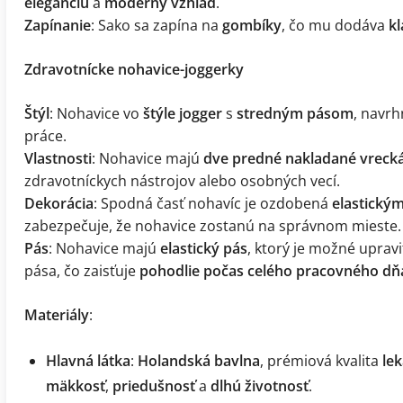
eleganciu
a
moderný vzhľad
.
Zapínanie
: Sako sa zapína na
gombíky
, čo mu dodáva
kl
Zdravotnícke nohavice-joggerky
Štýl
: Nohavice vo
štýle jogger
s
stredným pásom
, navr
práce.
Vlastnosti
: Nohavice majú
dve predné nakladané vreck
zdravotníckych nástrojov alebo osobných vecí.
Dekorácia
: Spodná časť nohavíc je ozdobená
elastický
zabezpečuje, že nohavice zostanú na správnom mieste.
Pás
: Nohavice majú
elastický pás
, ktorý je možné uprav
pása, čo zaisťuje
pohodlie počas celého pracovného dň
Materiály
:
Hlavná látka
:
Holandská bavlna
, prémiová kvalita
le
mäkkosť
,
priedušnosť
a
dlhú životnosť
.