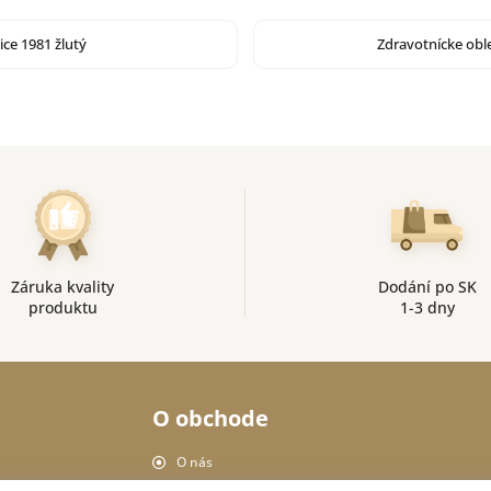
ice 1981 žlutý
Zdravotnícke oble
Záruka kvality
Dodání po SK
produktu
1-3 dny
O obchode
O nás
Ochrana osobných údajov