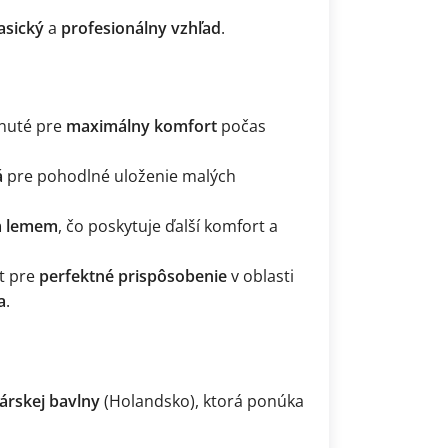
asický
a
profesionálny vzhľad
.
hnuté pre
maximálny komfort
počas
á
pre pohodlné uloženie malých
m lemem
, čo poskytuje ďalší komfort a
it pre
perfektné prispôsobenie
v oblasti
a
.
kárskej bavlny
(Holandsko), ktorá ponúka