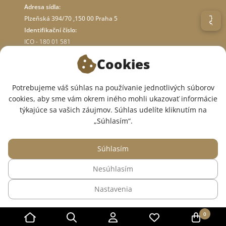
Adresa sídla:
Plzeňská 394/70 ,150 00 Praha 5
Identifikační číslo:
ICO - 180 01 581
DIČ: CZ18001581
Cookies
O OBCHODE
Potrebujeme váš súhlas na používanie jednotlivých súborov
cookies, aby sme vám okrem iného mohli ukazovať informácie
týkajúce sa vašich záujmov. Súhlas udelíte kliknutím na
SME V SOCIÁLNYCH SIEŤACH:
„Súhlasím“.
Súhlasím
Nesúhlasím
© 2015 — 2026, Internetový obchod so zdravotným oblečením InWhite.
Nastavenia
Web vytvoril
Sago Group
.
0