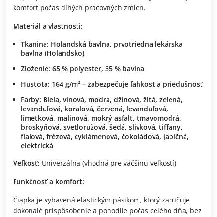
komfort počas dlhých pracovných zmien.
Materiál a vlastnosti:
Tkanina: Holandská bavlna, prvotriedna lekárska
bavlna (Holandsko)
Zloženie: 65 % polyester, 35 % bavlna
Hustota: 164 g/m² – zabezpečuje ľahkosť a priedušnosť
Farby: Biela, vínová, modrá, džínová, žltá, zelená,
levanduľová, koralová, červená, levanduľová,
limetková, malinová, mokrý asfalt, tmavomodrá,
broskyňová, svetloružová, šedá, slivková, tiffany,
fialová, frézová, cyklámenová, čokoládová, jablčná,
elektrická
Veľkosť:
Univerzálna (vhodná pre väčšinu veľkostí)
Funkčnosť a komfort:
Čiapka je vybavená elastickým pásikom, ktorý zaručuje
dokonalé prispôsobenie a pohodlie počas celého dňa, bez