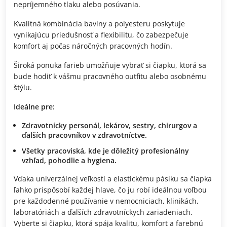
nepríjemného tlaku alebo posúvania.
Kvalitná kombinácia bavlny a polyesteru poskytuje
vynikajúcu priedušnosť a flexibilitu, čo zabezpečuje
komfort aj počas náročných pracovných hodín.
Široká ponuka farieb umožňuje vybrať si čiapku, ktorá sa
bude hodiť k vášmu pracovného outfitu alebo osobnému
štýlu.
Ideálne pre:
Zdravotnícky personál, lekárov, sestry, chirurgov a
ďalších pracovníkov v zdravotníctve.
Všetky pracoviská, kde je dôležitý profesionálny
vzhľad, pohodlie a hygiena.
Vďaka univerzálnej veľkosti a elastickému pásiku sa čiapka
ľahko prispôsobí každej hlave, čo ju robí ideálnou voľbou
pre každodenné používanie v nemocniciach, klinikách,
laboratóriách a ďalších zdravotníckych zariadeniach.
Vyberte si čiapku, ktorá spája kvalitu, komfort a farebnú