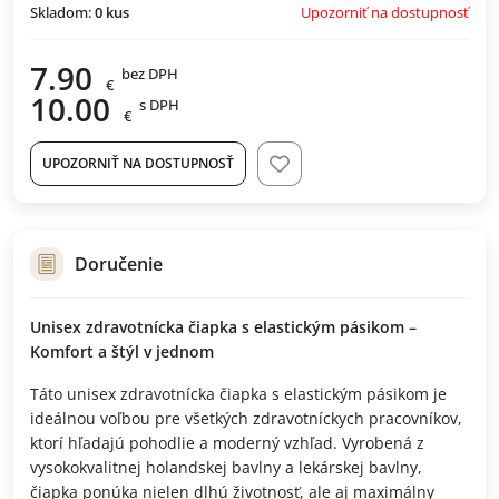
Upozorniť na dostupnosť
Skladom:
0
kus
7.90
bez DPH
€
10.00
s DPH
€
UPOZORNIŤ NA DOSTUPNOSŤ
Doručenie
Unisex zdravotnícka čiapka s elastickým pásikom –
Komfort a štýl v jednom
Táto unisex zdravotnícka čiapka s elastickým pásikom je
ideálnou voľbou pre všetkých zdravotníckych pracovníkov,
ktorí hľadajú pohodlie a moderný vzhľad. Vyrobená z
vysokokvalitnej holandskej bavlny a lekárskej bavlny,
čiapka ponúka nielen dlhú životnosť, ale aj maximálny