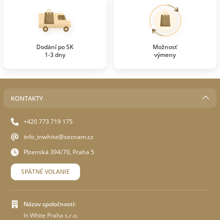
Dodání po SK
Možnosť
1-3 dny
výmeny
KONTAKTY
+420 773 719 175
info_inwhite@seznam.cz
Plzenská 394/70, Praha 5
SPÄTNÉ VOLANIE
Názov spoločnosti:
In White Praha s.r.o.