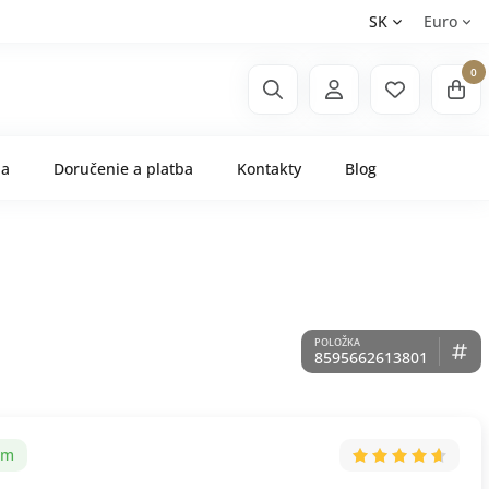
SK
Euro
0
ňa
Doručenie a platba
Kontakty
Blog
8595662613801
om