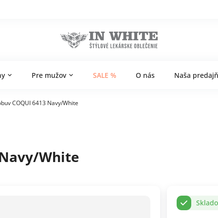
ny
Pre mužov
SALE %
O nás
Naša predaj
 obuv COQUI 6413 Navy/White
 Navy/White
Sklad