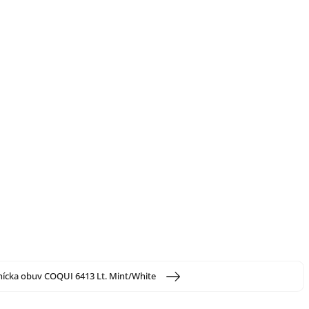
nícka obuv COQUI 6413 Lt. Mint/White