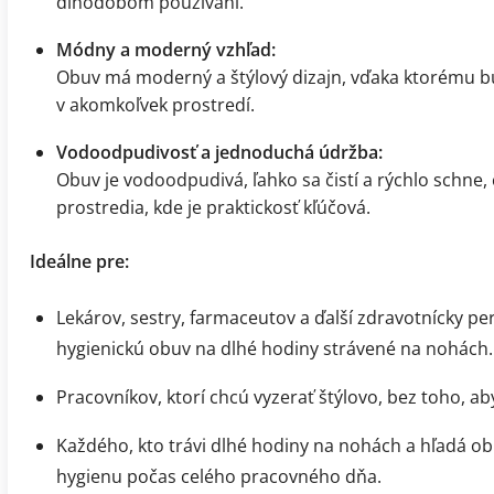
dlhodobom používaní.
Módny a moderný vzhľad:
Obuv má moderný a štýlový dizajn, vďaka ktorému bu
v akomkoľvek prostredí.
Vodoodpudivosť a jednoduchá údržba:
Obuv je vodoodpudivá, ľahko sa čistí a rýchlo schne,
prostredia, kde je praktickosť kľúčová.
Ideálne pre:
Lekárov, sestry, farmaceutov a ďalší zdravotnícky pe
hygienickú obuv na dlhé hodiny strávené na nohách.
Pracovníkov, ktorí chcú vyzerať štýlovo, bez toho, a
Každého, kto trávi dlhé hodiny na nohách a hľadá obu
hygienu počas celého pracovného dňa.