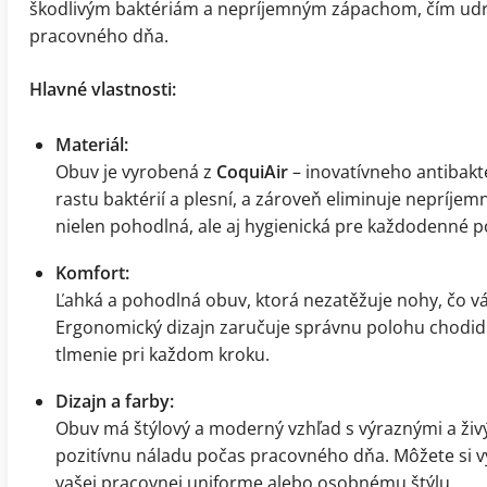
škodlivým baktériám a nepríjemným zápachom, čím udrž
pracovného dňa.
Hlavné vlastnosti:
Materiál:
Obuv je vyrobená z
CoquiAir
– inovatívneho antibakt
rastu baktérií a plesní, a zároveň eliminuje nepríj
nielen pohodlná, ale aj hygienická pre každodenné po
Komfort:
Ľahká a pohodlná obuv, ktorá nezatěžuje nohy, čo v
Ergonomický dizajn zaručuje správnu polohu chodidla
tlmenie pri každom kroku.
Dizajn a farby:
Obuv má štýlový a moderný vzhľad s výraznými a živý
pozitívnu náladu počas pracovného dňa. Môžete si vy
vašej pracovnej uniforme alebo osobnému štýlu.