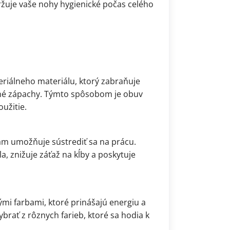
uje vaše nohy hygienické počas celého
eriálneho materiálu, ktorý zabraňuje
emné zápachy. Týmto spôsobom je obuv
užitie.
ám umožňuje sústrediť sa na prácu.
, znižuje záťaž na kĺby a poskytuje
mi farbami, ktoré prinášajú energiu a
brať z rôznych farieb, ktoré sa hodia k