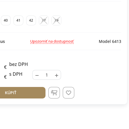
40
41
42
37
39
Upozorniť na dostupnosť
us
Model 6413
bez DPH
€
−
+
s DPH
€
KÚPIŤ