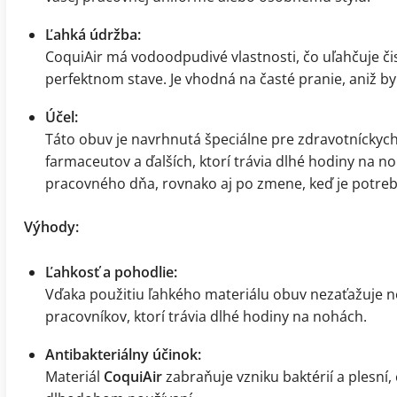
Ľahká údržba:
CoquiAir má vodoodpudivé vlastnosti, čo uľahčuje čis
perfektnom stave. Je vhodná na časté pranie, aniž by 
Účel:
Táto obuv je navrhnutá špeciálne pre zdravotníckych 
farmaceutov a ďalších, ktorí trávia dlhé hodiny na n
pracovného dňa, rovnako aj po zmene, keď je potrebn
Výhody:
Ľahkosť a pohodlie:
Vďaka použitiu ľahkého materiálu obuv nezaťažuje no
pracovníkov, ktorí trávia dlhé hodiny na nohách.
Antibakteriálny účinok:
Materiál
CoquiAir
zabraňuje vzniku baktérií a plesní, 