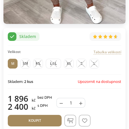
Skladem
Velikost
Tabulka velikostí
M
SM
ML
L-XL
XS
S
L
Upozornit na dostupnost
Skladem:
2
kus
1 896
bez DPH
kč
−
+
2 400
s DPH
kč
KOUPIT