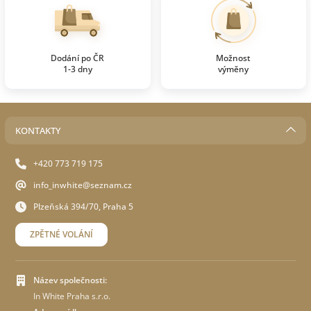
Dodání po ČR
Možnost
1-3 dny
výměny
KONTAKTY
+420 773 719 175
info_inwhite@seznam.cz
Plzeňská 394/70, Praha 5
ZPĚTNÉ VOLÁNÍ
Název společnosti:
In White Praha s.r.o.