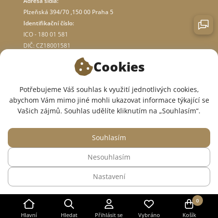
Adresa sídla:
Plzeňská 394/70 ,150 00 Praha 5
Identifikační číslo:
ICO - 180 01 581
DIČ: CZ18001581
Cookies
O OBCHODĚ
Potřebujeme Váš souhlas k využití jednotlivých cookies,
abychom Vám mimo jiné mohli ukazovat informace týkající se
JSME V SOCIÁLNÍCH SÍTÍCH:
Vašich zájmů. Souhlas udělíte kliknutím na „Souhlasím“.
Souhlasím
Nesouhlasím
© 2015 — 2026, Internetový obchod se zdravotním oblečením InWhite.
Nastavení
Web vytvořil
Sago Group
.
0
Hlavní
Hledat
Přihlásit se
Vybráno
Košík