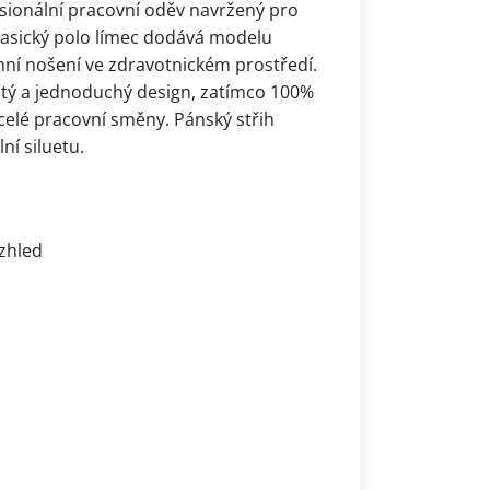
esionální pracovní oděv navržený pro
 Klasický polo límec dodává modelu
ní nošení ve zdravotnickém prostředí.
stý a jednoduchý design, zatímco 100%
celé pracovní směny. Pánský střih
ní siluetu.
vzhled