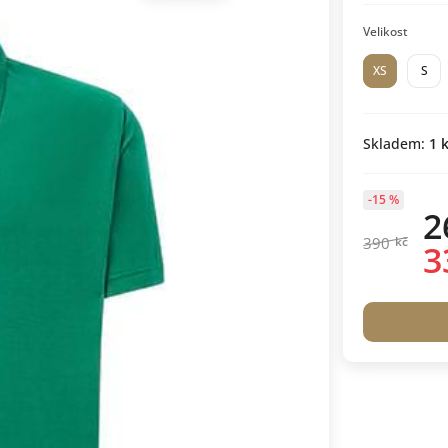
Velikost
XS
S
Skladem:
1
k
-15 %
2
390
kč
3