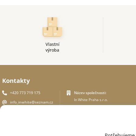
Vlastní
výroba
Kontakty
+420 773 719 175
Název společnosti:
In White Praha s.r.o.
info_inwhite@seznam.cz
Adresa sídla:
Plzeňská 394/70, Praha 5
Plzeňská 394/70 ,150 00 Praha 5
Identifikační číslo:
ZPĚTNÉ VOLÁNÍ
ICO - 180 01 581
DIČ: CZ18001581
Potřebujeme V