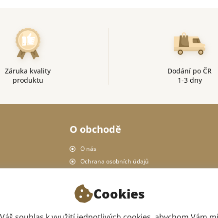
Záruka kvality
Dodání po ČR
produktu
1-3 dny
O obchodě
O nás
Ochrana osobních údajů
Pravidla obchodu
Doručení a platba
Cookies
Vrácení produktu
Náš obchod
áš souhlas k využití jednotlivých cookies, abychom Vám m