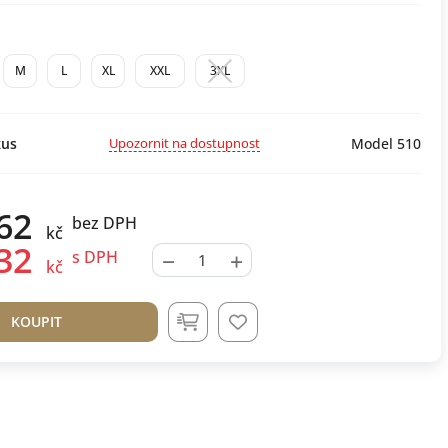
M
L
XL
XXL
3XL
Upozornit na dostupnost
us
Model 510
62
bez DPH
kč
32
−
+
s DPH
kč
KOUPIT