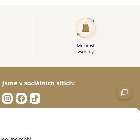
Možnost
výměny
Jsme v sociálních sítích:
imo jiné mohli