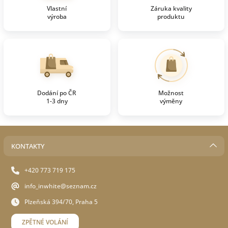
Vlastní
Záruka kvality
výroba
produktu
Dodání po ČR
Možnost
1-3 dny
výměny
KONTAKTY
+420 773 719 175
info_inwhite@seznam.cz
Plzeňská 394/70, Praha 5
ZPĚTNÉ VOLÁNÍ