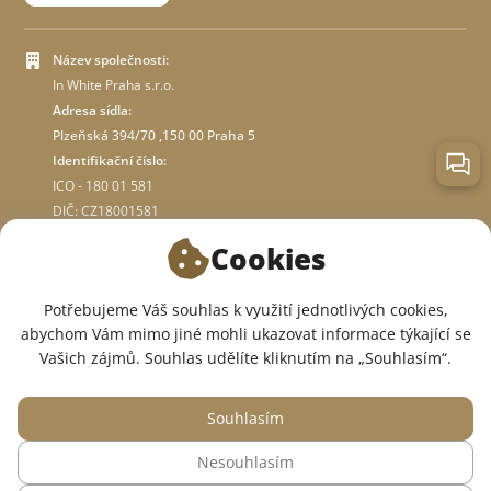
Název společnosti:
In White Praha s.r.o.
Adresa sídla:
Plzeňská 394/70 ,150 00 Praha 5
Identifikační číslo:
ICO - 180 01 581
DIČ: CZ18001581
Cookies
O OBCHODĚ
Potřebujeme Váš souhlas k využití jednotlivých cookies,
abychom Vám mimo jiné mohli ukazovat informace týkající se
JSME V SOCIÁLNÍCH SÍTÍCH:
Vašich zájmů. Souhlas udělíte kliknutím na „Souhlasím“.
Souhlasím
Nesouhlasím
© 2015 — 2026, Internetový obchod se zdravotním oblečením InWhite.