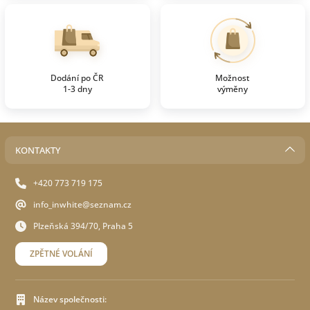
Dodání po ČR
Možnost
1-3 dny
výměny
KONTAKTY
+420 773 719 175
info_inwhite@seznam.cz
Plzeňská 394/70, Praha 5
ZPĚTNÉ VOLÁNÍ
Název společnosti: