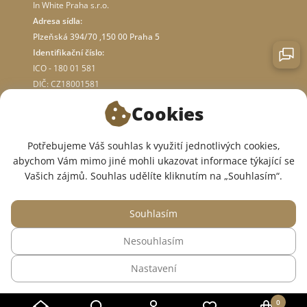
In White Praha s.r.o.
Adresa sídla:
Plzeňská 394/70 ,150 00 Praha 5
Identifikační číslo:
ICO - 180 01 581
DIČ: CZ18001581
Cookies
O OBCHODĚ
Potřebujeme Váš souhlas k využití jednotlivých cookies,
abychom Vám mimo jiné mohli ukazovat informace týkající se
JSME V SOCIÁLNÍCH SÍTÍCH:
Vašich zájmů. Souhlas udělíte kliknutím na „Souhlasím“.
Souhlasím
Nesouhlasím
© 2015 — 2026, Internetový obchod se zdravotním oblečením InWhite.
Nastavení
Web vytvořil
Sago Group
.
0