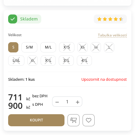
Skladem
Velikost
Tabulka velikostí
S
S/M
M/L
XXS
XS
M
L
L/XL
XL
XXL
3XL
4XL
Upozornit na dostupnost
Skladem:
1
kus
711
bez DPH
kč
−
+
900
s DPH
kč
KOUPIT