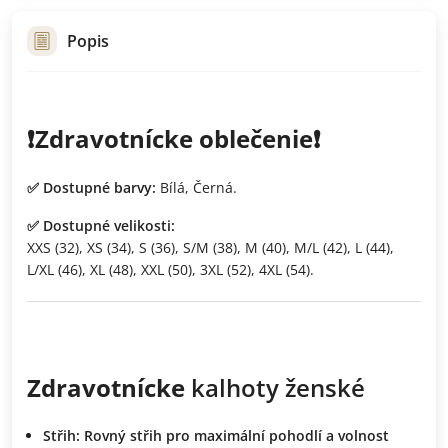
Popis
❗️Zdravotnícke oblečenie❗️
✅ Dostupné barvy:
Bílá, Černá.
✅ Dostupné velikosti:
XXS (32), XS (34), S (36), S/M (38), M (40), M/L (42), L (44),
L/XL (46), XL (48), XXL (50), 3XL (52), 4XL (54).
Zdravotnícke
kalhoty ženské
Střih
: Rovný střih pro maximální pohodlí a volnost