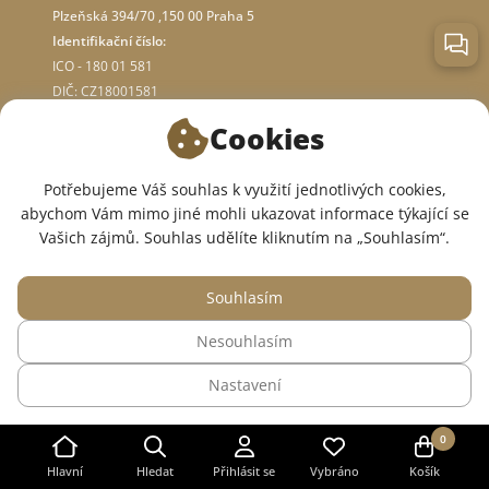
Plzeňská 394/70 ,150 00 Praha 5
Identifikační číslo:
ICO - 180 01 581
DIČ: CZ18001581
Cookies
O OBCHODĚ
Potřebujeme Váš souhlas k využití jednotlivých cookies,
abychom Vám mimo jiné mohli ukazovat informace týkající se
JSME V SOCIÁLNÍCH SÍTÍCH:
Vašich zájmů. Souhlas udělíte kliknutím na „Souhlasím“.
Souhlasím
Nesouhlasím
© 2015 — 2026, Internetový obchod se zdravotním oblečením InWhite.
Nastavení
Web vytvořil
Sago Group
.
0
Hlavní
Hledat
Přihlásit se
Vybráno
Košík