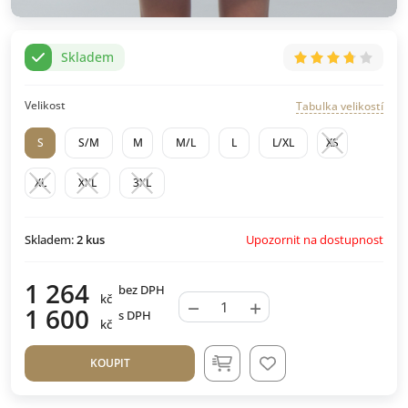
Skladem
Velikost
Tabulka velikostí
S
S/M
M
M/L
L
L/XL
XS
XL
XXL
3XL
Upozornit na dostupnost
Skladem:
2
kus
1 264
bez DPH
kč
−
+
1 600
s DPH
kč
KOUPIT