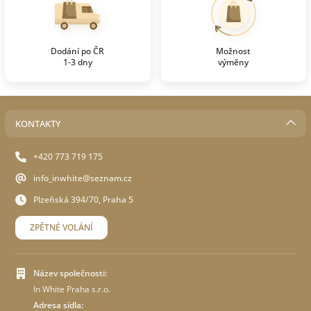
Dodání po ČR
Možnost
1-3 dny
výměny
KONTAKTY
+420 773 719 175
info_inwhite@seznam.cz
Plzeňská 394/70, Praha 5
ZPĚTNÉ VOLÁNÍ
Název společnosti:
In White Praha s.r.o.
Adresa sídla: