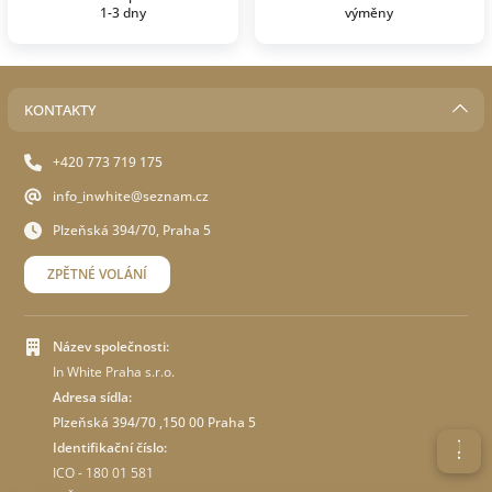
1-3 dny
výměny
KONTAKTY
+420 773 719 175
info_inwhite@seznam.cz
Plzeňská 394/70, Praha 5
ZPĚTNÉ VOLÁNÍ
Název společnosti:
In White Praha s.r.o.
Adresa sídla:
Plzeňská 394/70 ,150 00 Praha 5
Identifikační číslo:
ICO - 180 01 581