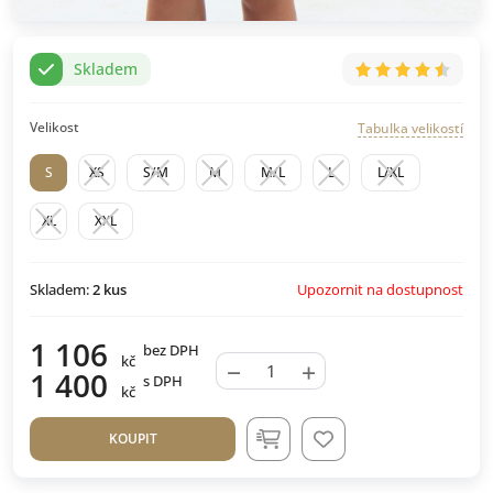
Skladem
Velikost
Tabulka velikostí
S
XS
S/M
M
M/L
L
L/XL
XL
XXL
Upozornit na dostupnost
Skladem:
2
kus
1 106
bez DPH
kč
−
+
1 400
s DPH
kč
KOUPIT