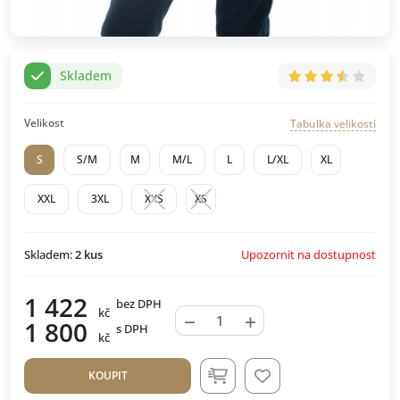
Skladem
Velikost
Tabulka velikostí
S
S/M
M
M/L
L
L/XL
XL
XXL
3XL
XXS
XS
Upozornit na dostupnost
Skladem:
2
kus
1 422
bez DPH
kč
−
+
1 800
s DPH
kč
KOUPIT