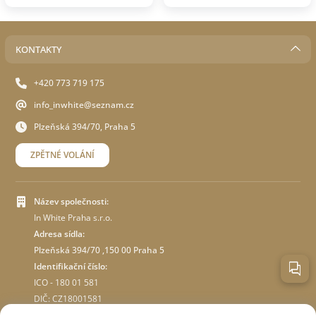
KONTAKTY
+420 773 719 175
info_inwhite@seznam.cz
Plzeňská 394/70, Praha 5
ZPĚTNÉ VOLÁNÍ
Název společnosti:
In White Praha s.r.o.
Adresa sídla:
Plzeňská 394/70 ,150 00 Praha 5
Identifikační číslo:
ICO - 180 01 581
DIČ: CZ18001581