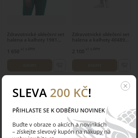
Zdravotnické oblečení set
Zdravotnické oblečení set
halena a kalhoty 1981
halena a kalhoty 40489
Zelený
Nebeský
s DPH
s DPH
kč
kč
1 650
2 100
KOUPIT
KOUPIT
S
XS
SLEVA
200 KČ
!
PŘIHLASTE SE K ODBĚRU NOVINEK
Buďte v obraze o akcích a novinkách
– získejte slevový kupón na nákupy na