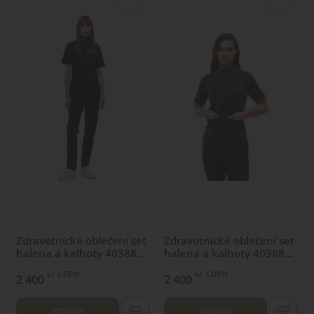
Zdravotnické oblečení set
Zdravotnické oblečení set
halena a kalhoty 40388
halena a kalhoty 40388
Černý
Tmavě zelený
s DPH
s DPH
kč
kč
2 400
2 400
KOUPIT
KOUPIT