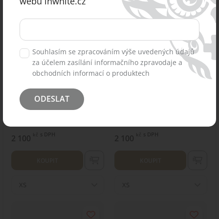
webu inwhite.cz
Souhlasím se zpracováním výše uvedených údajů
za účelem zasílání informačního zpravodaje a
obchodních informací o produktech
ODESLAT
Zdravotnické oblečení set
Zdravotnické oblečení set
halena a kalhoty 40489
halena a kalhoty 40489
Navi
Černý
s DPH
s DPH
kč
kč
2 100
2 100
KOUPIT
KOUPIT
XS
XS