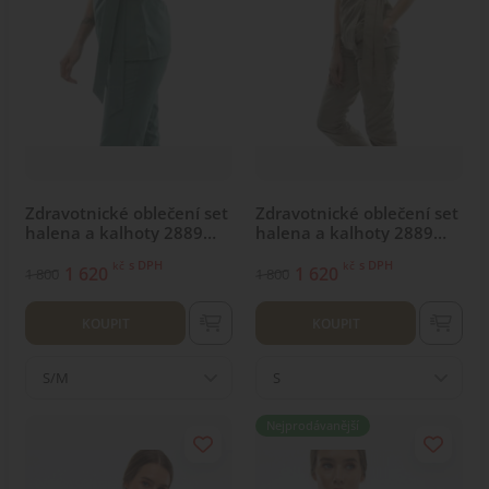
Zdravotnické oblečení set
Zdravotnické oblečení set
halena a kalhoty 2889
halena a kalhoty 2889
Olive
Safari
s DPH
s DPH
kč
kč
1 620
1 620
1 800
1 800
KOUPIT
KOUPIT
S/M
S
Nejprodávanější