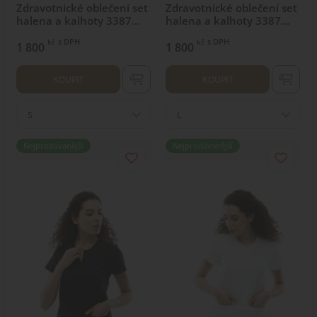
Zdravotnické oblečení set
Zdravotnické oblečení set
halena a kalhoty 3387
halena a kalhoty 3387
Milk
White
s DPH
s DPH
kč
kč
1 800
1 800
KOUPIT
KOUPIT
S
L
Nejprodávanější
Nejprodávanější