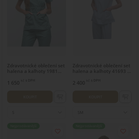
Zdravotnické oblečení set
Zdravotnické oblečení set
halena a kalhoty 1981
halena a kalhoty 41693 S
Olive
Azurové
s DPH
s DPH
kč
kč
1 650
2 400
KOUPIT
KOUPIT
S
SM
Nejprodávanější
Nejprodávanější