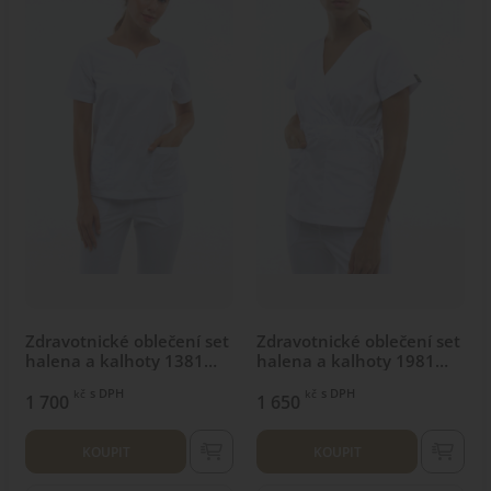
Zdravotnické oblečení set
Zdravotnické oblečení set
halena a kalhoty 1381
halena a kalhoty 1981
White
Bílý
s DPH
s DPH
kč
kč
1 700
1 650
KOUPIT
KOUPIT