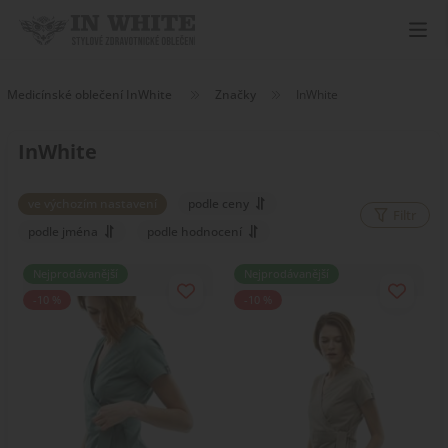
Medicínské oblečení InWhite
Značky
InWhite
InWhite
ve výchozím nastavení
podle ceny
Filtr
podle jména
podle hodnocení
Nejprodávanější
Nejprodávanější
-10 %
-10 %