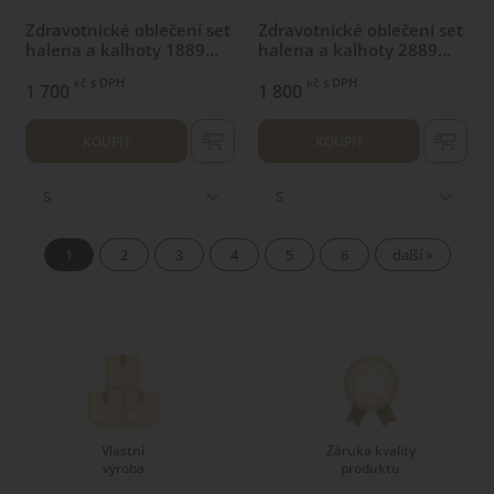
Zdravotnické oblečení set
Zdravotnické oblečení set
halena a kalhoty 1889
halena a kalhoty 2889
Cyklamen
Navi
s DPH
s DPH
kč
kč
1 700
1 800
KOUPIT
KOUPIT
S
S
1
2
3
4
5
6
další »
Vlastní
Záruka kvality
výroba
produktu