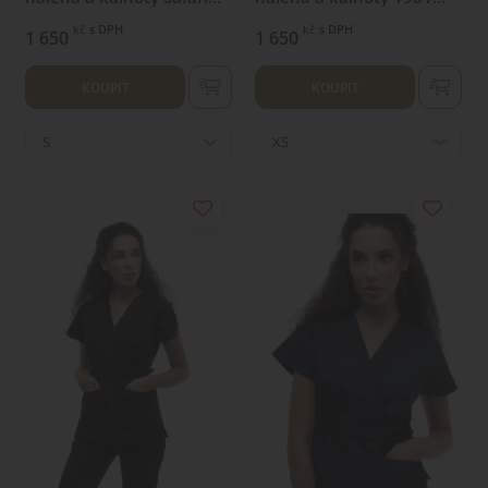
1981
Nebeský
s DPH
s DPH
kč
kč
1 650
1 650
KOUPIT
KOUPIT
S
XS