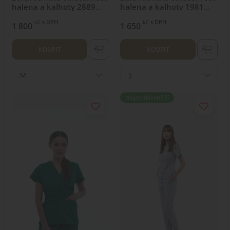
halena a kalhoty 2889
halena a kalhoty 1981
Šedý
Světle šedý
s DPH
s DPH
kč
kč
1 800
1 650
KOUPIT
KOUPIT
M
S
Nejprodávanější