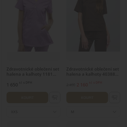
Zdravotnické oblečení set
Zdravotnické oblečení set
halena a kalhoty 1181
halena a kalhoty 40388
Lavender
Čokoláda
s DPH
s DPH
kč
kč
1 650
2 160
2 400
KOUPIT
KOUPIT
XXS
M