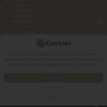
In White Praha s.r.o.
Adresa sídla:
Plzeňská 394/70 ,150 00 Praha 5
Identifikační číslo:
ICO - 180 01 581
DIČ: CZ18001581
Cookies
O OBCHODĚ
Potřebujeme Váš souhlas k využití jednotlivých cookies,
abychom Vám mimo jiné mohli ukazovat informace týkající se
JSME V SOCIÁLNÍCH SÍTÍCH:
Vašich zájmů. Souhlas udělíte kliknutím na „Souhlasím“.
Souhlasím
Nesouhlasím
© 2015 — 2026, Internetový obchod se zdravotním oblečením InWhite.
Nastavení
Web vytvořil
Sago Group
.