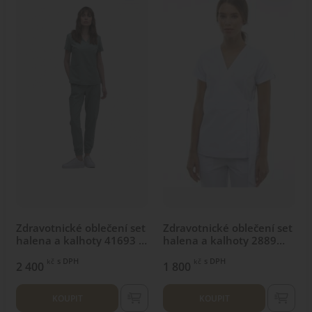
Zdravotnické oblečení set
Zdravotnické oblečení set
halena a kalhoty 41693 S
halena a kalhoty 2889
Olive
Bílý
s DPH
s DPH
kč
kč
2 400
1 800
KOUPIT
KOUPIT