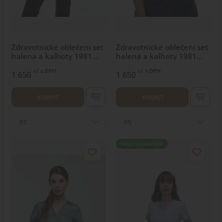
Zdravotnické oblečení set
Zdravotnické oblečení set
halena a kalhoty 1981
halena a kalhoty 1981
černý
Navi
s DPH
s DPH
kč
kč
1 650
1 650
KOUPIT
KOUPIT
XS
XS
Nejprodávanější