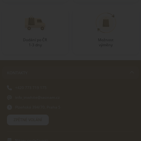
Dodání po ČR
Možnost
1-3 dny
výměny
KONTAKTY
+420 773 719 175
info_inwhite@seznam.cz
Plzeňská 394/70, Praha 5
ZPĚTNÉ VOLÁNÍ
Název společnosti: