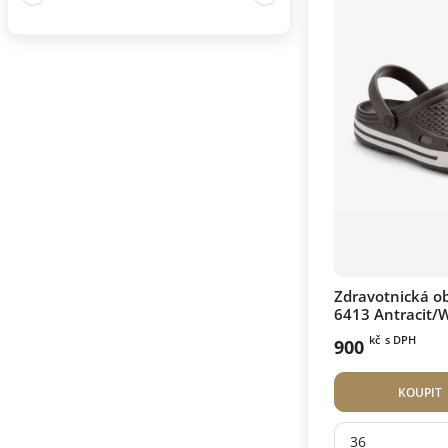
Zdravotnická 
6413 Antracit/
kč
s DPH
900
KOUPIT
36