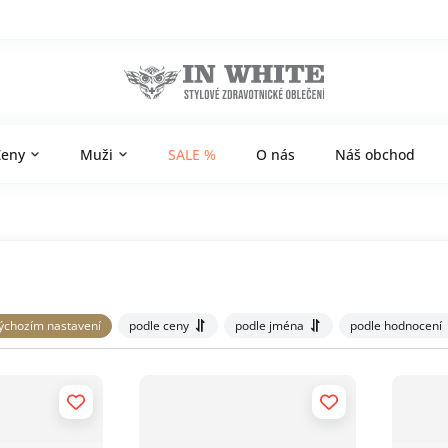
Ženy
Muži
SALE %
O nás
Náš obchod
ýchozím nastavení
podle ceny
podle jména
podle hodnocení