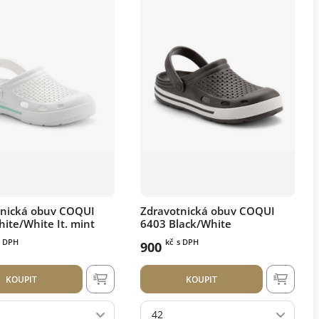
tnická obuv COQUI
Zdravotnická obuv COQUI
ite/White It. mint
6403 Black/White
s DPH
kč
s DPH
900
KOUPIT
KOUPIT
42