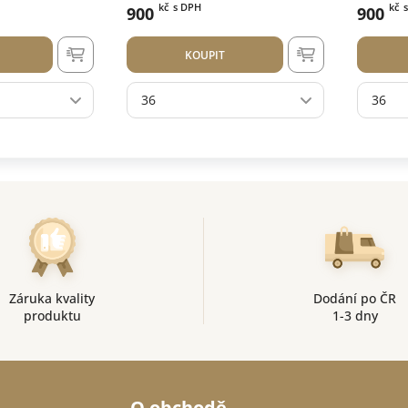
kč
s DPH
kč
900
900
KOUPIT
36
36
Záruka kvality
Dodání po ČR
produktu
1-3 dny
O obchodě