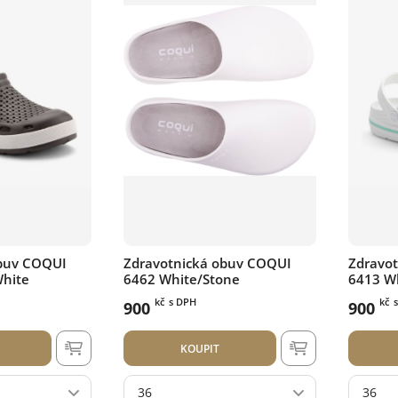
obuv COQUI
Zdravotnická obuv COQUI
Zdravo
White
6462 White/Stone
6413 Wh
kč
s DPH
kč
900
900
KOUPIT
36
36