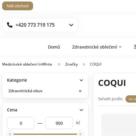
Náš obchod
+420 773 719 175
Domů
Zdravotnické oblečení
Medicínské oblečení InWhite
Značky
COQUI
COQUI
Kategorie
Zdravotnická obuv
Seřadit podle:
ve v
Cena
—
kč