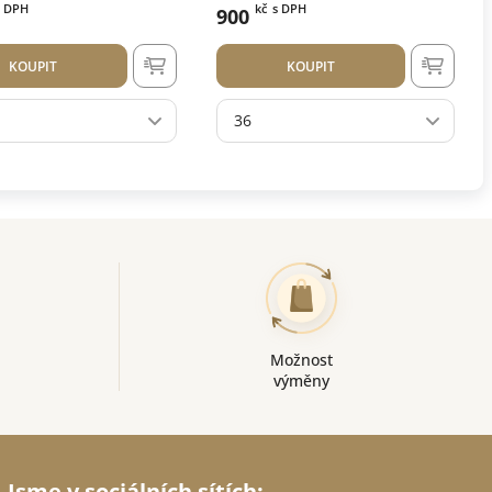
s DPH
kč
s DPH
900
KOUPIT
KOUPIT
36
Možnost
výměny
Jsme v sociálních sítích: