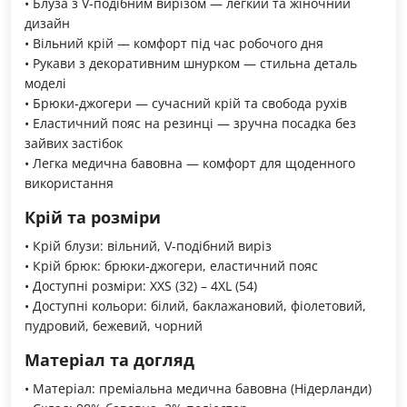
• Блуза з V-подібним вирізом — легкий та жіночний
дизайн
• Вільний крій — комфорт під час робочого дня
• Рукави з декоративним шнурком — стильна деталь
моделі
• Брюки-джогери — сучасний крій та свобода рухів
• Еластичний пояс на резинці — зручна посадка без
зайвих застібок
• Легка медична бавовна — комфорт для щоденного
використання
Крій та розміри
• Крій блузи: вільний, V-подібний виріз
• Крій брюк: брюки-джогери, еластичний пояс
• Доступні розміри: XXS (32) – 4XL (54)
• Доступні кольори: білий, баклажановий, фіолетовий,
пудровий, бежевий, чорний
Матеріал та догляд
• Матеріал: преміальна медична бавовна (Нідерланди)