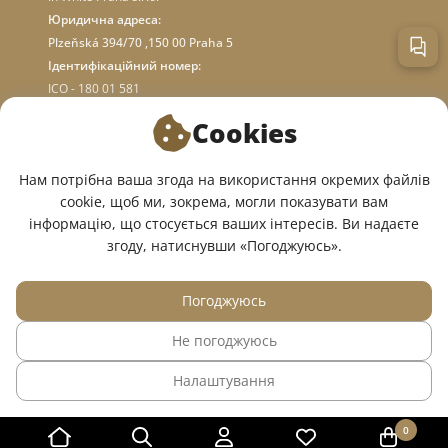
Юридична адреса:
Plzeňská 394/70 ,150 00 Praha 5
Ідентифікаційний номер:
ICO - 180 01 581
DIC: CZ18001581
Cookies
ПРО МАГАЗИН
Нам потрібна ваша згода на використання окремих файлів
cookie, щоб ми, зокрема, могли показувати вам
інформацію, що стосується ваших інтересів. Ви надаєте
МИ У СОЦМЕРЕЖАХ:
згоду, натиснувши «Погоджуюсь».
Погоджуюсь
Не погоджуюсь
© 2015 — 2026, Інтернет-магазин медичного одягу InWhite.
Налаштування
Сайт створено в
Sago Group
.
0