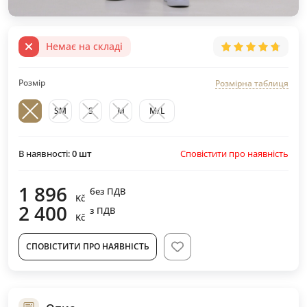
Немає на складі
Розмір
Розмірна таблиця
SM
S
M
M/L
Сповістити про наявність
В наявності:
0
шт
1 896
без ПДВ
Kč
2 400
з ПДВ
Kč
СПОВІСТИТИ ПРО НАЯВНІСТЬ