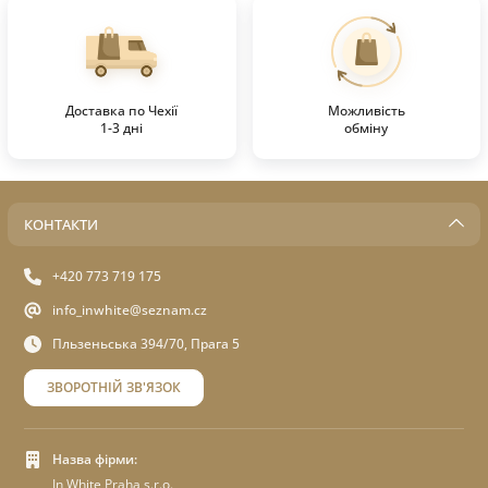
Доставка по Чехії
Можливість
1-3 дні
обміну
КОНТАКТИ
+420 773 719 175
info_inwhite@seznam.cz
Пльзеньська 394/70, Прага 5
ЗВОРОТНІЙ ЗВ'ЯЗОК
Назва фірми:
In White Praha s.r.o.