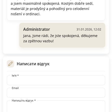
a jsem maximálně spokojená. Kostým dobře sedí,
materiál je prodyšný a pohodlný pro celodenní
nošení v ordinaci.
Administrator
31.01.2026, 12:02
Jana, Jsme rádi, že jste spokojená, děkujeme
za zpětnou vazbu!
Написати відгук
Ім'я *
Email
Напишіть відгук *