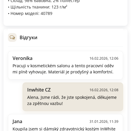
• Склад: 98% бавовна, 2% поліестер
• Щільність тканини: 123 г/м²
• Номер моделі: 40789
Відгуки
Veronika
16.02.2026, 12:06
Pracuji v kosmetickém salonu a tento pracovní oděv
mi plně vyhovuje. Materiál je prodyšný a komfortní.
Inwhite CZ
16.02.2026, 12:08
Alena, Jsme rádi, že jste spokojená, děkujeme
za zpětnou vazbu!
Jana
31.01.2026, 11:39
Koupila jsem si dámský zdravotnický kostým InWhite