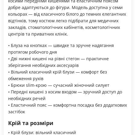
косими передніми кишенями та еластичним поясом
добре адаптуються до фігури. Модель доступна у семи
кольорах — від класичного білого до темних елегантних
відтінків, тому костюм легко підібрати для медичних
закладів, стоматологічних кабінетів, косметологічних
центрів та приватних клінік.
• Блуза на кнопках — швидке та зручне надягання
протягом робочого дня
• Дві нижні кишені на рівні стегон — практичне
зберігання необхідних аксесуарів
• Вільний класичний крій блузи — комфорт без
обмеження рухів
• Брюки slim-крою — сучасний жіночний силует
• Передні кишені з косим входом — зручний доступ до
необхідних речей
• Еластичний пояс — комфортна посадка без додаткових
застібок
Крій та розміри
• Крій блузи: вільний класичний