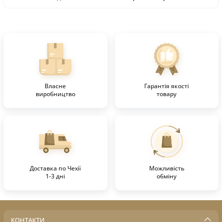
Власне
Гарантія якості
виробництво
товару
Доставка по Чехії
Можливість
1-3 дні
обміну
КОНТАКТИ