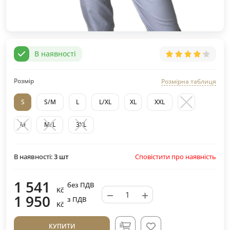
В наявності
Розмір
Розмірна таблиця
S
S/M
L
L/XL
XL
XXL
M
M/L
3XL
Сповістити про наявність
В наявності:
3
шт
1 541
без ПДВ
Kč
−
+
1 950
з ПДВ
Kč
КУПИТИ