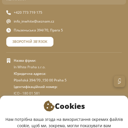
+420 773 719 175
info_inwhite@seznam.cz
Пльзеньська 394/70, Прага 5
ЗВОРОТНІЙ ЗВ'ЯЗОК
Назва фірми:
In White Praha s.r.o.
Юридична адреса:
Plzeňská 394/70 ,150 00 Praha 5
Ідентифікаційний номер:
ICO - 180 01 581
DIC: CZ18001581
Cookies
ПРО МАГАЗИН
Нам потрібна ваша згода на використання окремих файлів
cookie, щоб ми, зокрема, могли показувати вам