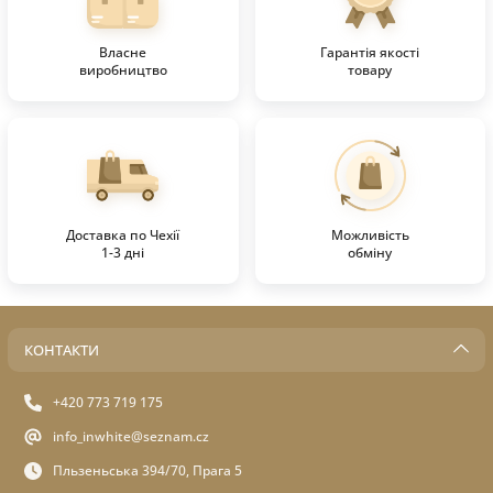
Власне
Гарантія якості
виробництво
товару
Доставка по Чехії
Можливість
1-3 дні
обміну
КОНТАКТИ
+420 773 719 175
info_inwhite@seznam.cz
Пльзеньська 394/70, Прага 5