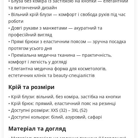
• Блуза без коміра із застібкою на кнопки — елегантний
та витончений дизайн
• Вільний крій блузи — комфорт і свобода рухів під час
роботи
• Довгі рукави з манжетами — акуратний та
професійний вигляд
• Прямі брюки з еластичним поясом — зручна посадка
протягом усього дня
• Преміальна медична тканина — практичність,
комфорт і легкість у догляді
• Елегантна медична форма для косметологів,
естетичних клінік та beauty-спеціалістів
Крій та розміри
• Крій блузи: вільний, без коміра, застібка на кнопки
• Крій брюк: прямий, еластичний пояс на резинці
• Доступні розміри: XXS (32) – 3XL (52)
• Доступні кольори: білий, азуровий, сафарі
Матеріал та догляд