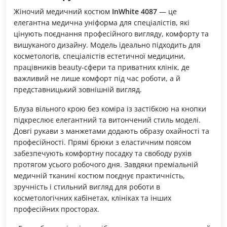
Жіночий медичний костюм
InWhite 4087
— це
елегантна медична уніформа для спеціалістів, які
цінують поєднання професійного вигляду, комфорту та
вишуканого дизайну. Модель ідеально підходить для
косметологів, спеціалістів естетичної медицини,
працівників beauty-сфери та приватних клінік, де
важливий не лише комфорт під час роботи, а й
представницький зовнішній вигляд.
Блуза вільного крою без коміра із застібкою на кнопки
підкреслює елегантний та витончений стиль моделі.
Довгі рукави з манжетами додають образу охайності та
професійності. Прямі брюки з еластичним поясом
забезпечують комфортну посадку та свободу рухів
протягом усього робочого дня. Завдяки преміальній
медичній тканині костюм поєднує практичність,
зручність і стильний вигляд для роботи в
косметологічних кабінетах, клініках та інших
професійних просторах.