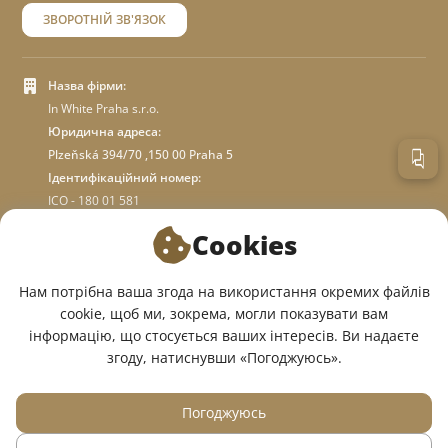
ЗВОРОТНІЙ ЗВ'ЯЗОК
Назва фірми:
In White Praha s.r.o.
Юридична адреса:
Plzeňská 394/70 ,150 00 Praha 5
Ідентифікаційний номер:
ICO - 180 01 581
DIC: CZ18001581
Cookies
ПРО МАГАЗИН
Нам потрібна ваша згода на використання окремих файлів
cookie, щоб ми, зокрема, могли показувати вам
інформацію, що стосується ваших інтересів. Ви надаєте
МИ У СОЦМЕРЕЖАХ:
згоду, натиснувши «Погоджуюсь».
Погоджуюсь