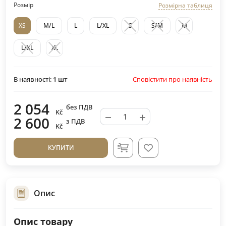
Розмір
Розмірна таблиця
XS
M/L
L
L/XL
S
S/M
M
L/XL
XL
Сповістити про наявність
В наявності:
1
шт
2 054
без ПДВ
Kč
−
+
2 600
з ПДВ
Kč
КУПИТИ
Опис
Опис товару