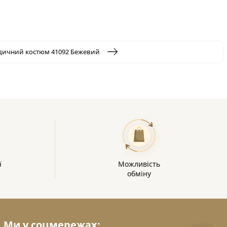
ичний костюм 41092 Бежевий
ї
Можливість
обміну
Ми у соцмережах: