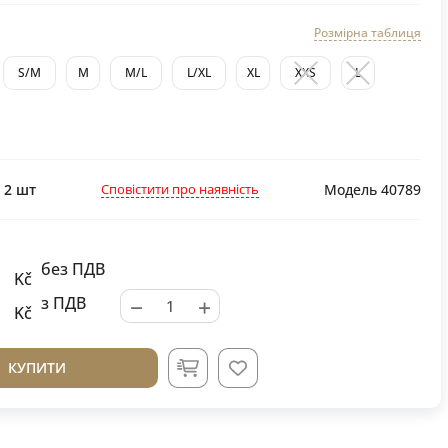
Розмірна таблиця
S/M
M
M/L
L/XL
XL
XXS
L
Сповістити про наявність
:
2
шт
Модель 40789
без ПДВ
Kč
−
+
з ПДВ
Kč
КУПИТИ