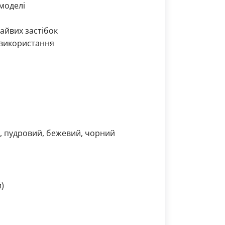
моделі
айвих застібок
 використання
й, пудровий, бежевий, чорний
)