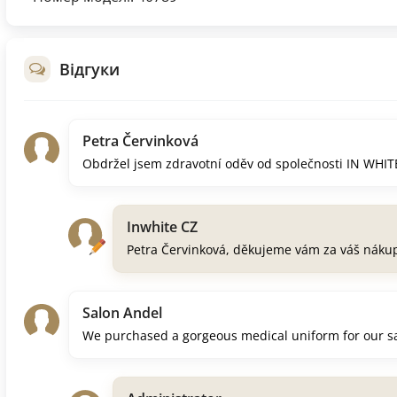
Відгуки
Petra Červinková
Obdržel jsem zdravotní oděv od společnosti IN WHITE,
Inwhite CZ
Petra Červinková, děkujeme vám za váš náku
Salon Andel
We purchased a gorgeous medical uniform for our salo