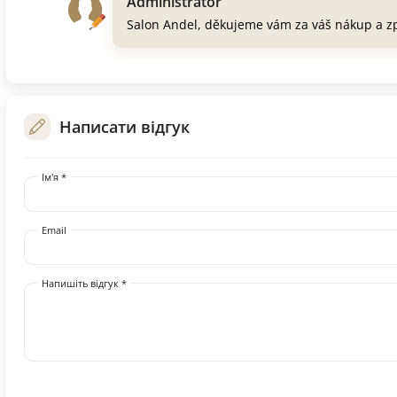
Administrator
Salon Andel, děkujeme vám za váš nákup a z
Написати відгук
Ім'я *
Email
Напишіть відгук *