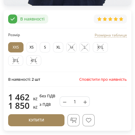
В наявності
Розмір
Розмірна таблиця
XXS
XS
S
XL
M
L
XXL
3XL
4XL
Сповістити про наявність
В наявності:
2
шт
1 462
без ПДВ
Kč
−
+
1 850
з ПДВ
Kč
КУПИТИ