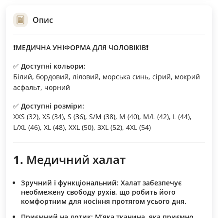
Опис
❗МЕДИЧНА УНІФОРМА ДЛЯ ЧОЛОВІКІВ❗
✅
Доступні кольори:
Білий, бордовий, ліловий, морська синь, сірий, мокрий
асфальт, чорний
✅
Доступні розміри:
XXS (32), XS (34), S (36), S/M (38), M (40), M/L (42), L (44),
L/XL (46), XL (48), XXL (50), 3XL (52), 4XL (54)
1.
Медичний халат
Зручний і функціональний:
Халат забезпечує
необмежену свободу рухів, що робить його
комфортним для носіння протягом усього дня.
Приємний на дотик:
М’яка тканина, яка приємно