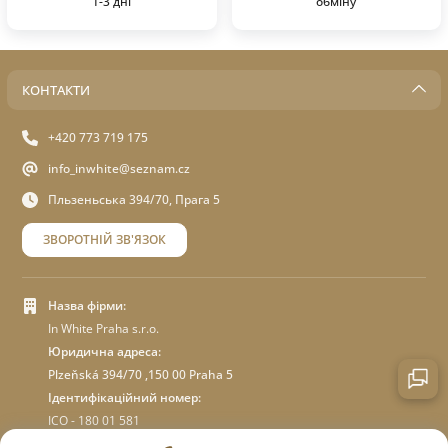
1-3 дні
обміну
КОНТАКТИ
+420 773 719 175
info_inwhite@seznam.cz
Пльзеньська 394/70, Прага 5
ЗВОРОТНІЙ ЗВ'ЯЗОК
Назва фірми:
In White Praha s.r.o.
Юридична адреса:
Plzeňská 394/70 ,150 00 Praha 5
Ідентифікаційний номер:
ICO - 180 01 581
DIC: CZ18001581