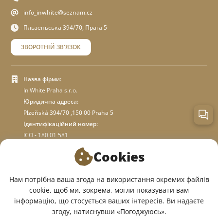
info_inwhite@seznam.cz
Пльзеньська 394/70, Прага 5
ЗВОРОТНІЙ ЗВ'ЯЗОК
Назва фірми:
In White Praha s.r.o.
Юридична адреса:
Plzeňská 394/70 ,150 00 Praha 5
Ідентифікаційний номер:
ICO - 180 01 581
DIC: CZ18001581
Cookies
ПРО МАГАЗИН
Нам потрібна ваша згода на використання окремих файлів
cookie, щоб ми, зокрема, могли показувати вам
інформацію, що стосується ваших інтересів. Ви надаєте
МИ У СОЦМЕРЕЖАХ:
згоду, натиснувши «Погоджуюсь».