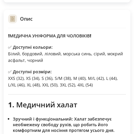
Опис
❗МЕДИЧНА УНІФОРМА ДЛЯ ЧОЛОВІКІВ❗
✅
Доступні кольори:
Білий, бордовий, ліловий, морська синь, сірий, мокрий
асфальт, чорний
✅
Доступні розміри:
XXS (32), XS (34), S (36), S/M (38), M (40), M/L (42), L (44),
L/XL (46), XL (48), XXL (50), 3XL (52), 4XL (54)
1.
Медичний халат
Зручний і функціональний:
Халат забезпечує
необмежену свободу рухів, що робить його
комфортним для носіння протягом усього дня.