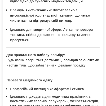
відповідно до сучасних модних тенденцій.
Преміум якість тканини:
Виготовлено з
високоякісної голландської тканини, що легко
чиститься та підтримує свій вигляд.
Ідеально для медичної сфери:
Легка, непрозора
тканина, стійка до вигоряння кольору та легко
прасується.
Для правильного вибору розміру:
Будь ласка, зверніться до
таблиці розмірів за обсягами
частин тіла
, щоб забезпечити ідеальну посадку.
Переваги медичного одягу:
Професійний вигляд з комфортом і стилем
Ідеально підходить для медичних працівників,
косметичних салонів, перукарень, wellness-центрів,
спа, дитячих садків та установ соціального догляду