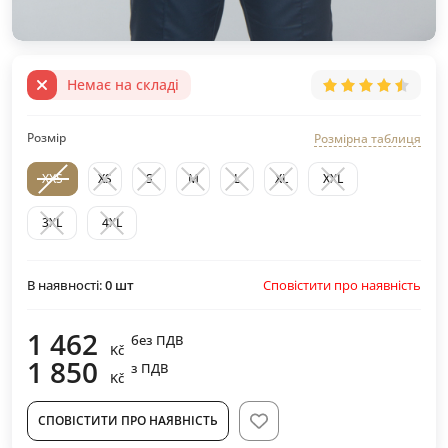
Немає на складі
Розмір
Розмірна таблиця
XXS
XS
S
M
L
XL
XXL
3XL
4XL
Сповістити про наявність
В наявності:
0
шт
1 462
без ПДВ
Kč
1 850
з ПДВ
Kč
СПОВІСТИТИ ПРО НАЯВНІСТЬ