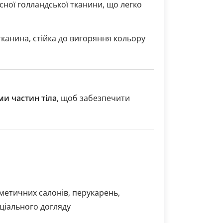
сної голландської тканини, що легко
канина, стійка до вигоряння кольору
ми частин тіла
, щоб забезпечити
сметичних салонів, перукарень,
оціального догляду