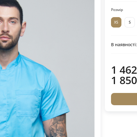
Розмір
XS
S
В наявності
1 462
1 850