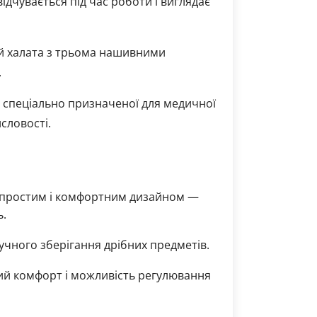
ідчувається під час роботи і виглядає
й халата з трьома нашивними
.
 спеціально призначеної для медичної
словості.
простим і комфортним дизайном —
ь.
учного зберігання дрібних предметів.
ий комфорт і можливість регулювання
.