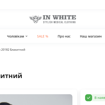
Чоловікам
SALE %
Про нас
Наш магазин
 20182 Блакитний
китний
В наяв