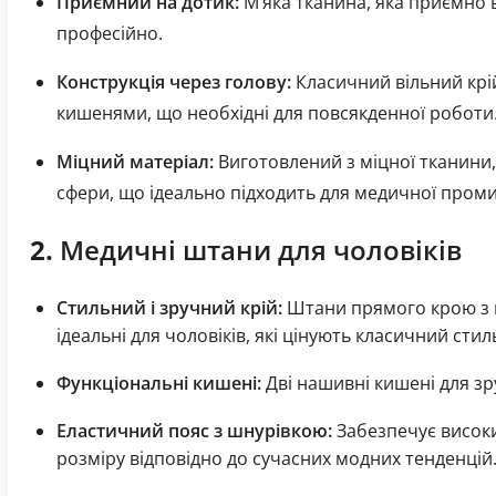
Приємний на дотик:
М’яка тканина, яка приємно в
професійно.
Конструкція через голову:
Класичний вільний крі
кишенями, що необхідні для повсякденної роботи
Міцний матеріал:
Виготовлений з міцної тканини,
сфери, що ідеально підходить для медичної проми
2.
Медичні штани для чоловіків
Стильний і зручний крій:
Штани прямого крою з 
ідеальні для чоловіків, які цінують класичний стил
Функціональні кишені:
Дві нашивні кишені для зр
Еластичний пояс з шнурівкою:
Забезпечує висок
розміру відповідно до сучасних модних тенденцій