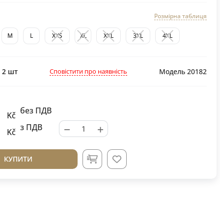
Розмірна таблиця
M
L
XXS
XL
XXL
3XL
4XL
Сповістити про наявність
:
2
шт
Модель 20182
без ПДВ
Kč
−
+
з ПДВ
Kč
КУПИТИ