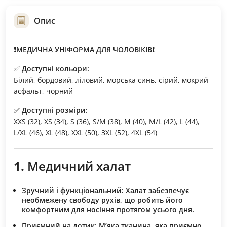
Опис
❗МЕДИЧНА УНІФОРМА ДЛЯ ЧОЛОВІКІВ❗
✅
Доступні кольори:
Білий, бордовий, ліловий, морська синь, сірий, мокрий
асфальт, чорний
✅
Доступні розміри:
XXS (32), XS (34), S (36), S/M (38), M (40), M/L (42), L (44),
L/XL (46), XL (48), XXL (50), 3XL (52), 4XL (54)
1.
Медичний халат
Зручний і функціональний:
Халат забезпечує
необмежену свободу рухів, що робить його
комфортним для носіння протягом усього дня.
Приємний на дотик:
М’яка тканина, яка приємно