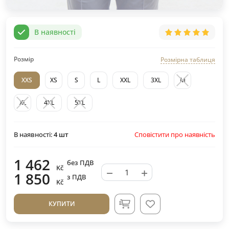
В наявності
Розмір
Розмірна таблиця
XXS
XS
S
L
XXL
3XL
M
XL
4XL
5XL
Сповістити про наявність
В наявності:
4
шт
1 462
без ПДВ
Kč
−
+
1 850
з ПДВ
Kč
КУПИТИ