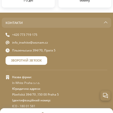
1-3 дні
обміну
КОНТАКТИ
+420 773 719 175
info_inwhite@seznam.cz
Пльзеньська 394/70, Прага 5
ЗВОРОТНІЙ ЗВ'ЯЗОК
Назва фірми:
In White Praha s.r.o.
Юридична адреса:
Plzeňská 394/70 ,150 00 Praha 5
Ідентифікаційний номер:
ICO - 180 01 581
DIC: CZ18001581