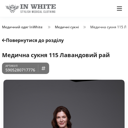
Медичний одяг InWhite
Медичні сукні
Медична сукня 115 Л
Повернутися до розділу
Медична сукня 115 Лавандовий рай
5905280717776