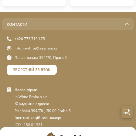
КОНТАКТИ
+420 773 719 175
info_inwhite@seznam.cz
Пльзеньська 394/70, Прага 5
ЗВОРОТНІЙ ЗВ'ЯЗОК
Назва фірми:
In White Praha s.r.o.
Юридична адреса:
Plzeňská 394/70 ,150 00 Praha 5
Ідентифікаційний номер:
ICO - 180 01 581
DIC: CZ18001581