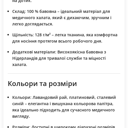
на дотик.
Склад:
100 % бавовна – ідеальний матеріал для
медичного халата, який є дихаючим, зручним і
легко доглядається.
Щільність:
128 г/м² – легка тканина, яка комфортна
для носіння протягом всього робочого дня.
Додаткові матеріали:
Високоякісна бавовна з
Нідерландів для тривалої служби та міцності
халата.
Кольори та розміри
Кольори:
Лавандовий рай, платиновий, сталевий
синій – елегантна і вишукана кольорова палітра,
яка ідеально підходить для сучасного медичного
вигляду.
Розміри:
Доступні в широкому діапазоні розмірів