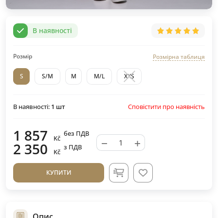
В наявності
Розмір
Розмірна таблиця
S
S/M
M
M/L
XXS
Сповістити про наявність
В наявності:
1
шт
1 857
без ПДВ
Kč
−
+
2 350
з ПДВ
Kč
КУПИТИ
Опис