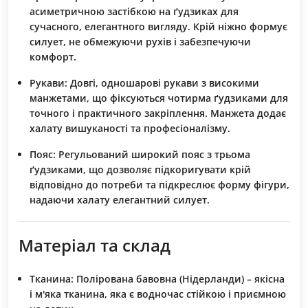
асиметричною застібкою на ґудзиках для
сучасного, елегантного вигляду. Крій ніжно формує
силует, не обмежуючи рухів і забезпечуючи
комфорт.
Рукави:
Довгі, одношарові рукави з високими
манжетами, що фіксуються чотирма ґудзиками для
точного і практичного закріплення. Манжета додає
халату вишуканості та професіоналізму.
Пояс:
Регульований широкий пояс з трьома
ґудзиками, що дозволяє підкоригувати крій
відповідно до потреби та підкреслює форму фігури,
надаючи халату елегантний силует.
Матеріал та склад
Тканина:
Полірована бавовна (Нідерланди) – якісна
і м'яка тканина, яка є водночас стійкою і приємною