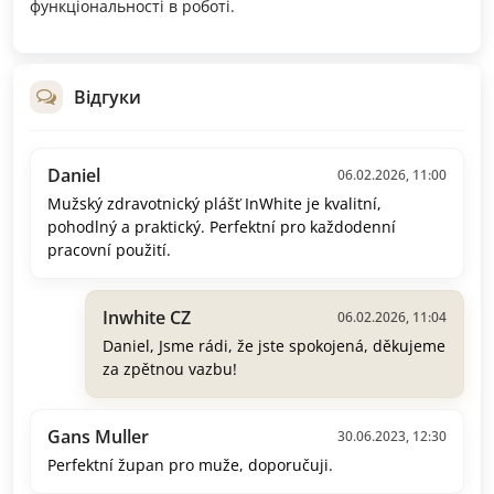
функціональності в роботі.
Відгуки
Daniel
06.02.2026, 11:00
Mužský zdravotnický plášť InWhite je kvalitní,
pohodlný a praktický. Perfektní pro každodenní
pracovní použití.
Inwhite CZ
06.02.2026, 11:04
Daniel, Jsme rádi, že jste spokojená, děkujeme
za zpětnou vazbu!
Gans Muller
30.06.2023, 12:30
Perfektní župan pro muže, doporučuji.