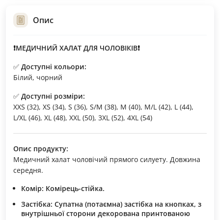
Опис
❗МЕДИЧНИЙ ХАЛАТ ДЛЯ ЧОЛОВІКІВ❗
✅
Доступні кольори:
Білий, чорний
✅
Доступні розміри:
XXS (32), XS (34), S (36), S/M (38), M (40), M/L (42), L (44),
L/XL (46), XL (48), XXL (50), 3XL (52), 4XL (54)
Опис продукту:
Медичний халат чоловічий прямого силуету. Довжина
середня.
Комір:
Комірець-стійка.
Застібка:
Супатна (потаємна) застібка на кнопках, з
внутрішньої сторони декорована принтованою