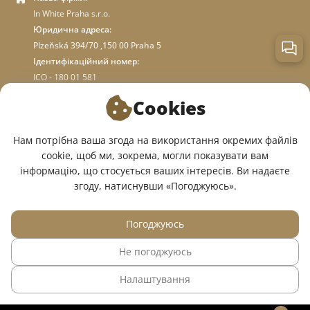
In White Praha s.r.o.
Юридична адреса:
Plzeňská 394/70 ,150 00 Praha 5
Ідентифікаційний номер:
ICO - 180 01 581
DIC: CZ18001581
Cookies
ПРО МАГАЗИН
Нам потрібна ваша згода на використання окремих файлів
cookie, щоб ми, зокрема, могли показувати вам
інформацію, що стосується ваших інтересів. Ви надаєте
МИ У СОЦМЕРЕЖАХ:
згоду, натиснувши «Погоджуюсь».
Погоджуюсь
Не погоджуюсь
© 2015 — 2026, Інтернет-магазин медичного одягу InWhite.
Налаштування
Сайт створено в
Sago Group
.