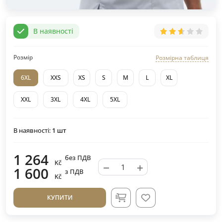
В наявності
Розмір
Розмірна таблиця
6XL
XXS
XS
S
M
L
XL
XXL
3XL
4XL
5XL
В наявності:
1
шт
1 264
без ПДВ
Kč
−
+
1 600
з ПДВ
Kč
КУПИТИ