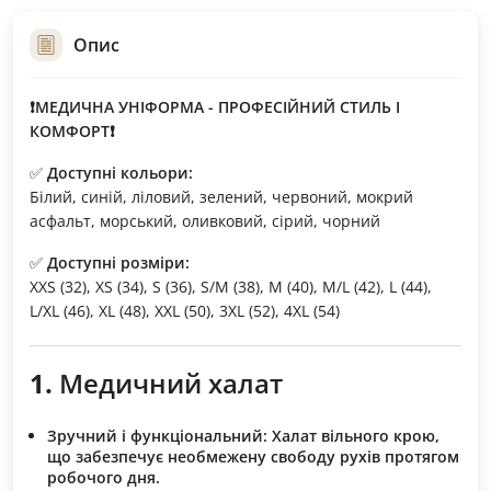
Опис
❗МЕДИЧНА УНІФОРМА - ПРОФЕСІЙНИЙ СТИЛЬ І
КОМФОРТ❗
✅
Доступні кольори:
Білий, синій, ліловий, зелений, червоний, мокрий
асфальт, морський, оливковий, сірий, чорний
✅
Доступні розміри:
XXS (32), XS (34), S (36), S/M (38), M (40), M/L (42), L (44),
L/XL (46), XL (48), XXL (50), 3XL (52), 4XL (54)
1.
Медичний халат
Зручний і функціональний:
Халат вільного крою,
що забезпечує необмежену свободу рухів протягом
робочого дня.