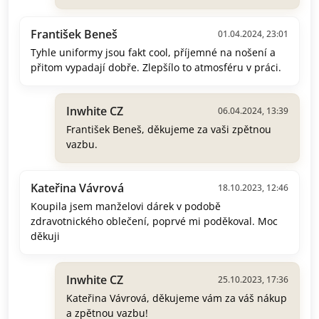
František Beneš
01.04.2024, 23:01
Tyhle uniformy jsou fakt cool, příjemné na nošení a
přitom vypadají dobře. Zlepšílo to atmosféru v práci.
Inwhite CZ
06.04.2024, 13:39
František Beneš, děkujeme za vaši zpětnou
vazbu.
Kateřina Vávrová
18.10.2023, 12:46
Koupila jsem manželovi dárek v podobě
zdravotnického oblečení, poprvé mi poděkoval. Moc
děkuji
Inwhite CZ
25.10.2023, 17:36
Kateřina Vávrová, děkujeme vám za váš nákup
a zpětnou vazbu!