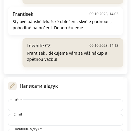
Frantisek
09.10.2023, 14:03
Stylové pánské lékařské oblečení, skvěle padnoucí,
pohodlné na nošení. Doporučujeme
Inwhite CZ
09.10.2023, 14:13
Frantisek , děkujeme vám za váš nákup a
zpětnou vazbu!
Написати відгук
Ім'я *
Email
Напишіть відгук *