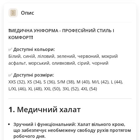
Опис
❗МЕДИЧНА УНІФОРМА - ПРОФЕСІЙНИЙ СТИЛЬ І
КОМФОРТ❗
✅
Доступні кольори:
Білий, синій, ліловий, зелений, червоний, мокрий
асфальт, морський, оливковий, сірий, чорний
✅
Доступні розміри:
XXS (32), XS (34), S (36), S/M (38), M (40), M/L (42), L (44),
L/XL (46), XL (48), XXL (50), 3XL (52), 4XL (54)
1.
Медичний халат
Зручний і функціональний:
Халат вільного крою,
що забезпечує необмежену свободу рухів протягом
робочого дня.