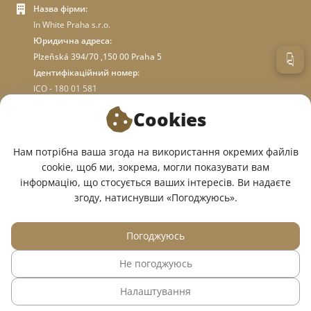
Назва фірми:
In White Praha s.r.o.
Юридична адреса:
Plzeňská 394/70 ,150 00 Praha 5
Ідентифікаційний номер:
ICO - 180 01 581
DIC: CZ18001581
Cookies
ПРО МАГАЗИН
Нам потрібна ваша згода на використання окремих файлів
cookie, щоб ми, зокрема, могли показувати вам
інформацію, що стосується ваших інтересів. Ви надаєте
МИ У СОЦМЕРЕЖАХ:
згоду, натиснувши «Погоджуюсь».
Погоджуюсь
Не погоджуюсь
© 2015 — 2026, Інтернет-магазин медичного одягу InWhite.
Налаштування
Сайт створено в
Sago Group
.