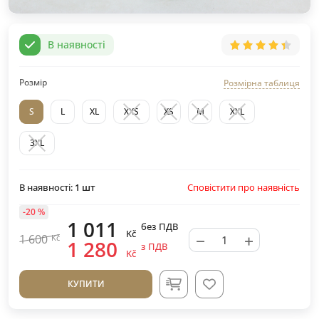
В наявності
Розмір
Розмірна таблиця
S
L
XL
XXS
XS
M
XXL
3XL
Сповістити про наявність
В наявності:
1
шт
-20 %
1 011
без ПДВ
Kč
−
+
1 600
Kč
1 280
з ПДВ
Kč
КУПИТИ