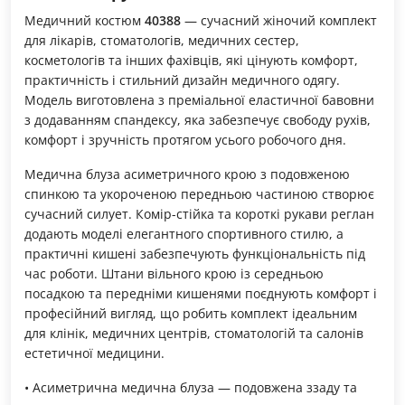
Медичний костюм
40388
— сучасний жіночий комплект
для лікарів, стоматологів, медичних сестер,
косметологів та інших фахівців, які цінують комфорт,
практичність і стильний дизайн медичного одягу.
Модель виготовлена з преміальної еластичної бавовни
з додаванням спандексу, яка забезпечує свободу рухів,
комфорт і зручність протягом усього робочого дня.
Медична блуза асиметричного крою з подовженою
спинкою та укороченою передньою частиною створює
сучасний силует. Комір-стійка та короткі рукави реглан
додають моделі елегантного спортивного стилю, а
практичні кишені забезпечують функціональність під
час роботи. Штани вільного крою із середньою
посадкою та передніми кишенями поєднують комфорт і
професійний вигляд, що робить комплект ідеальним
для клінік, медичних центрів, стоматологій та салонів
естетичної медицини.
• Асиметрична медична блуза — подовжена ззаду та