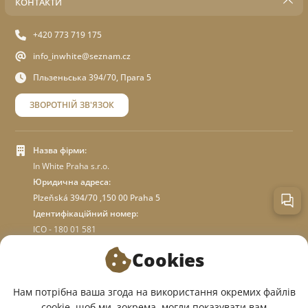
КОНТАКТИ
+420 773 719 175
info_inwhite@seznam.cz
Пльзеньська 394/70, Прага 5
ЗВОРОТНІЙ ЗВ'ЯЗОК
Назва фірми:
In White Praha s.r.o.
Юридична адреса:
Plzeňská 394/70 ,150 00 Praha 5
Ідентифікаційний номер:
ICO - 180 01 581
DIC: CZ18001581
Cookies
ПРО МАГАЗИН
Нам потрібна ваша згода на використання окремих файлів
cookie, щоб ми, зокрема, могли показувати вам