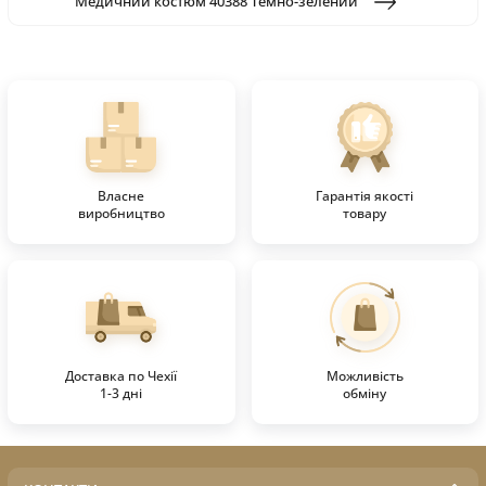
Медичний костюм 40388 Темно-зелений
Власне
Гарантія якості
виробництво
товару
Доставка по Чехії
Можливість
1-3 дні
обміну