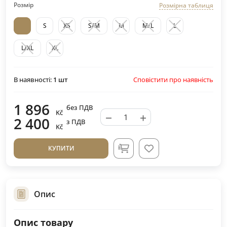
Розмір
Розмірна таблиця
S
XS
S/M
M
M/L
L
L/XL
XL
Сповістити про наявність
В наявності:
1
шт
1 896
без ПДВ
Kč
−
+
2 400
з ПДВ
Kč
КУПИТИ
Опис
Опис товару