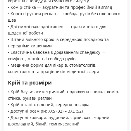
коротша спереду для сучасного силуету
• Комір-стійка — акуратний та професійний вигляд
• Короткі рукави реглан — свобода рухів без плечового
шва
• Дві нижні накладні кишені — практичність для
щоденної роботи
• Штани вільного крою із середньою посадкою та
передніми кишенями
• Еластична бавовна з додаванням спандексу —
комфорт, міцність і свобода рухів
• Медична форма для лікарів, стоматологів,
косметологів та працівників медичної сфери
Крій та розміри
• Крій блузи: асиметричний, подовжена спинка, комір-
стійка, рукави реглан
• Крій штанів: вільний, середня посадка
• Доступні розміри: XXS (32) – 3XL (52)
• Доступні кольори: пудровий, сірий, хакі, чорний,
шоколадний, білий, темно-зелений