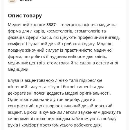
Опис товару
Медичний костюм
3387
— елегантна жіноча медична
форма для лікарів, косметологів, стоматологів та
фахівців сфери краси, які цінують професійний вигляд,
комфорт і сучасний дизайн робочого одягу. Модель
поєднує жіночний силует із практичністю медичної
форми, що робить її чудовим вибором для клінік,
медичних центрів, стоматологій та салонів естетичної
медицини.
Блуза із акцентованою лінією талії підкреслює
жіночний силует, а фігурні бокові кишені та два
декоративні пояси додають моделі оригінальності.
Один пояс виконаний у тон виробу, другий —
контрастний, що створює стильний дизайнерський
акцент. Брюки із сучасним легким звуженням донизу та
кишенями зі скошеним входом забезпечують свободу
рухів і комфорт протягом усього робочого дня.