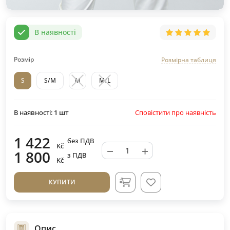
В наявності
Розмір
Розмірна таблиця
S
S/M
M
M/L
Сповістити про наявність
В наявності:
1
шт
1 422
без ПДВ
Kč
−
+
1 800
з ПДВ
Kč
КУПИТИ
Опис