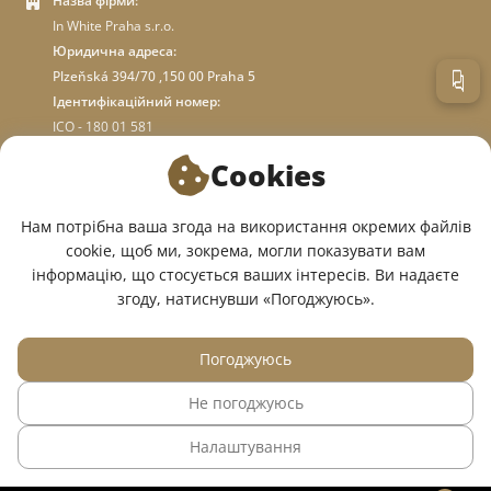
Назва фірми:
In White Praha s.r.o.
Юридична адреса:
Plzeňská 394/70 ,150 00 Praha 5
Ідентифікаційний номер:
ICO - 180 01 581
DIC: CZ18001581
Cookies
ПРО МАГАЗИН
Нам потрібна ваша згода на використання окремих файлів
cookie, щоб ми, зокрема, могли показувати вам
інформацію, що стосується ваших інтересів. Ви надаєте
МИ У СОЦМЕРЕЖАХ:
згоду, натиснувши «Погоджуюсь».
Погоджуюсь
Не погоджуюсь
© 2015 — 2026, Інтернет-магазин медичного одягу InWhite.
Налаштування
Сайт створено в
Sago Group
.