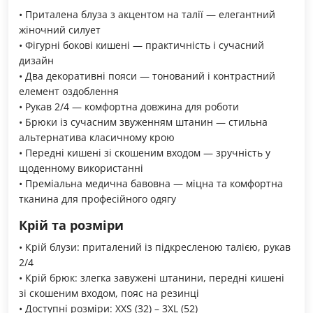
• Приталена блуза з акцентом на талії — елегантний
жіночний силует
• Фігурні бокові кишені — практичність і сучасний
дизайн
• Два декоративні пояси — тонований і контрастний
елемент оздоблення
• Рукав 2/4 — комфортна довжина для роботи
• Брюки із сучасним звуженням штанин — стильна
альтернатива класичному крою
• Передні кишені зі скошеним входом — зручність у
щоденному використанні
• Преміальна медична бавовна — міцна та комфортна
тканина для професійного одягу
Крій та розміри
• Крій блузи: приталений із підкресленою талією, рукав
2/4
• Крій брюк: злегка завужені штанини, передні кишені
зі скошеним входом, пояс на резинці
• Доступні розміри: XXS (32) – 3XL (52)