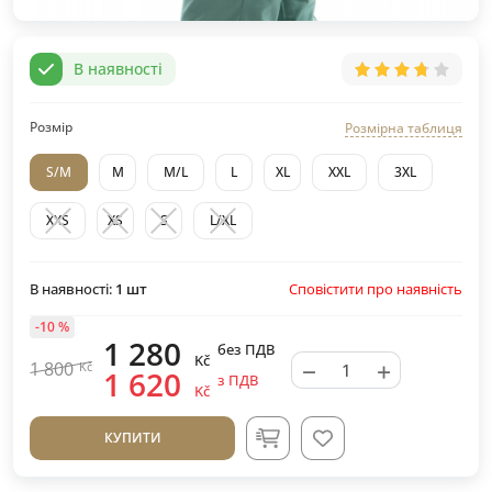
В наявності
Розмір
Розмірна таблиця
S/M
M
M/L
L
XL
XXL
3XL
XXS
XS
S
L/XL
Сповістити про наявність
В наявності:
1
шт
-10 %
1 280
без ПДВ
Kč
−
+
1 800
Kč
1 620
з ПДВ
Kč
КУПИТИ