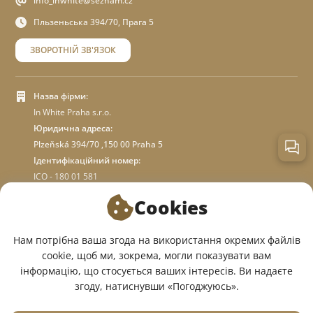
info_inwhite@seznam.cz
Пльзеньська 394/70, Прага 5
ЗВОРОТНІЙ ЗВ'ЯЗОК
Назва фірми:
In White Praha s.r.o.
Юридична адреса:
Plzeňská 394/70 ,150 00 Praha 5
Ідентифікаційний номер:
ICO - 180 01 581
DIC: CZ18001581
Cookies
ПРО МАГАЗИН
Нам потрібна ваша згода на використання окремих файлів
cookie, щоб ми, зокрема, могли показувати вам
інформацію, що стосується ваших інтересів. Ви надаєте
МИ У СОЦМЕРЕЖАХ:
згоду, натиснувши «Погоджуюсь».