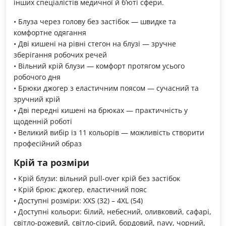
інших спеціалістів медичної й б’юті сфери.
• Блуза через голову без застібок — швидке та
комфортне одягання
• Дві кишені на рівні стегон на блузі — зручне
зберігання робочих речей
• Вільний крій блузи — комфорт протягом усього
робочого дня
• Брюки джогер з еластичним поясом — сучасний та
зручний крій
• Дві передні кишені на брюках — практичність у
щоденній роботі
• Великий вибір із 11 кольорів — можливість створити
професійний образ
Крій та розміри
• Крій блузи: вільний pull-over крій без застібок
• Крій брюк: джогер, еластичний пояс
• Доступні розміри: XXS (32) – 4XL (54)
• Доступні кольори: білий, небесний, оливковий, сафарі,
світло-рожевий, світло-сірий, бордовий, navy, чорний,