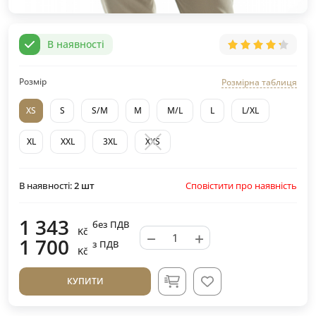
В наявності
Розмір
Розмірна таблиця
XS
S
S/M
M
M/L
L
L/XL
XL
XXL
3XL
XXS
Сповістити про наявність
В наявності:
2
шт
1 343
без ПДВ
Kč
−
+
1 700
з ПДВ
Kč
КУПИТИ