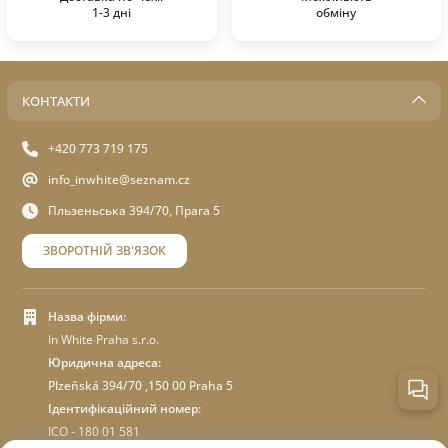
1-3 дні
обміну
КОНТАКТИ
+420 773 719 175
info_inwhite@seznam.cz
Пльзеньська 394/70, Прага 5
ЗВОРОТНІЙ ЗВ'ЯЗОК
Назва фірми:
In White Praha s.r.o.
Юридична адреса:
Plzeňská 394/70 ,150 00 Praha 5
Ідентифікаційний номер:
ICO - 180 01 581