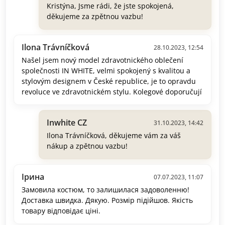
Kristýna, Jsme rádi, že jste spokojená,
děkujeme za zpětnou vazbu!
Ilona Trávníčková
28.10.2023, 12:54
Našel jsem nový model zdravotnického oblečení
společnosti IN WHITE, velmi spokojený s kvalitou a
stylovým designem v České republice, je to opravdu
revoluce ve zdravotnickém stylu. Kolegové doporučují
Inwhite CZ
31.10.2023, 14:42
Ilona Trávníčková, děkujeme vám za váš
nákup a zpětnou vazbu!
Ірина
07.07.2023, 11:07
Замовила костюм, то залишилася задоволенню!
Доставка швидка. Дякую. Розмір підійшов. Якість
товару відповідає ціні.